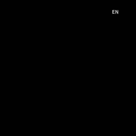
EN
영문
사이트로
이동