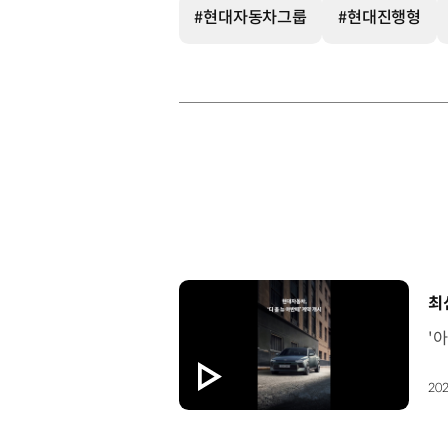
#현대자동차그룹
#현대진행형
[
최
202