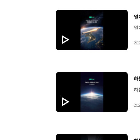
[
열
202
[
하
202