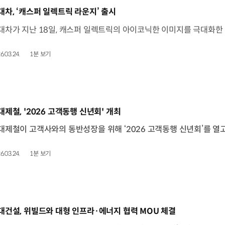
동영상]
대차, ‘캐스퍼 일렉트릭 라운지’ 출시
6.03.24.
1분 보기
동영상]
대제철, '2026 고객동행 신년회' 개최
6.03.24.
1분 보기
동영상]
대건설, 위빌드와 대형 인프라·에너지 협력 MOU 체결