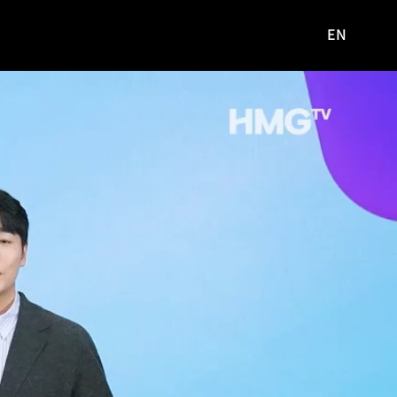
EN
영문
사이트로
이동