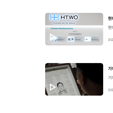
[
현
202
[
기아
202