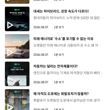
[동영상]
대세는 하이브리드, 성장 속도가 다르다!
현대자동차 하이브리드 누적 판매 500만 대.많은 운전자들이 선택한 이유는 무엇일까요? 현대진행형 팟캐스트 EP.21에서 확인하세요.📻 #현대자동차그룹 #현대진행형 #모빌리티팟캐스트 #하이브리드 #연료 #미래모빌리티 #모빌리티
2026.08.07.
1분 보기
[동영상]
미래 에너지로 ‘수소’를 포기할 수 없는 이유
오랫동안 미래 에너지로 사용되어 온 수소.왜 지금까지도 중요한 선택지로 꼽힐까요? 현대진행형 팟캐스트 EP.21에서 확인하세요.📻 #현대자동차그룹 #현대진행형 #모빌리티팟캐스트 #수소전기차 #수소에너지 #연료 #미래모빌리티 #모빌리티
2026.08.07.
1분 보기
[동영상]
자동차는 달리는 전자제품이다?
엔진으로 움직이는 기계로 여겨졌던 자동차.배터리와 소프트웨어를 통해 어떻게 바뀌고 있을까요? 현대진행형 팟캐스트 EP.21에서 확인하세요.📻 #현대자동차그룹 #현대진행형 #모빌리티팟캐스트 #SDV #전기차 #연료 #미래모빌리티 #모빌리티
2026.08.07.
1분 보기
[동영상]
왜 아직도 도로에는 휘발유차가 많을까?
휘발유가 오랫동안 도로에서 살아남은 이유.생각보다 강력한 장점이 있었습니다. 현대진행형 팟캐스트 EP.21에서 확인하세요.📻 #현대자동차그룹 #현대진행형 #모빌리티팟캐스트 #휘발유 #내연기관 #연료 #미래모빌리티 #모빌리티
2026.08.07.
1분 보기