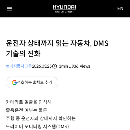
EN
HYUNDAI
영문
MOTOR
전체
사이트
메뉴
GROUP
이동
운전자 상태까지 읽는 자동차, DMS
기술의 진화
현대자동차그룹
2026.03.25
1min
1,936
Views
분량
조회수
(새
선호하는 출처로 추가
창
열림)
카메라로 얼굴을 인식해
졸음운전 여부는 물론
주행 중 운전자의 상태까지 확인하는
드라이버 모니터링 시스템(DMS).