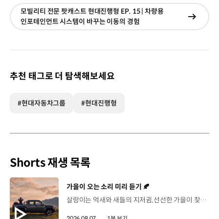
모빌리티 전문 팟캐스트 현대진행형 EP. 15 | 차량용
현재창
인포테인먼트 시스템이 바꾸는 이동의 경험
이동
추천 태그로 더 탐색해보세요
#현대자동차그룹
#현대진행형
Shorts 재생 목록
[동영상]
가을이 오는 소리 미리 듣기 🍂
살랑이는 억새와 새들의 지저귐,선선한 가을이 찾아오는 소리. 더 기아 타스만과 함께 계절을 만나보세요. 🎧 *본 영상은 AI를 활용해 제작했습니다. #기아 #더기아타스만 #타스만 #가을 #입추 #Tasman #ASMR
2026.08.07.
1분 보기