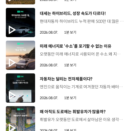
[동영상]
대세는 하이브리드, 성장 속도가 다르다!
현대자동차 하이브리드 누적 판매 500만 대.많은 운전자들이 선택한 이유는 무엇일까요? 현대진행형 팟캐스트 EP.21에서 확인하세요.📻 #현대자동차그룹 #현대진행형 #모빌리티팟캐스트 #하이브리드 #연료 #미래모빌리티 #모빌리티
2026.08.07.
1분 보기
[동영상]
미래 에너지로 ‘수소’를 포기할 수 없는 이유
오랫동안 미래 에너지로 사용되어 온 수소.왜 지금까지도 중요한 선택지로 꼽힐까요? 현대진행형 팟캐스트 EP.21에서 확인하세요.📻 #현대자동차그룹 #현대진행형 #모빌리티팟캐스트 #수소전기차 #수소에너지 #연료 #미래모빌리티 #모빌리티
2026.08.07.
1분 보기
[동영상]
자동차는 달리는 전자제품이다?
엔진으로 움직이는 기계로 여겨졌던 자동차.배터리와 소프트웨어를 통해 어떻게 바뀌고 있을까요? 현대진행형 팟캐스트 EP.21에서 확인하세요.📻 #현대자동차그룹 #현대진행형 #모빌리티팟캐스트 #SDV #전기차 #연료 #미래모빌리티 #모빌리티
2026.08.07.
1분 보기
[동영상]
왜 아직도 도로에는 휘발유차가 많을까?
휘발유가 오랫동안 도로에서 살아남은 이유.생각보다 강력한 장점이 있었습니다. 현대진행형 팟캐스트 EP.21에서 확인하세요.📻 #현대자동차그룹 #현대진행형 #모빌리티팟캐스트 #휘발유 #내연기관 #연료 #미래모빌리티 #모빌리티
2026.08.07.
1분 보기