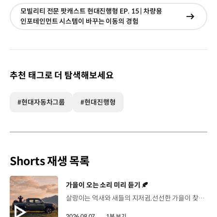
모빌리티 전문 팟캐스트 현대진행형 EP. 15 | 차량용
현재창
인포테인먼트 시스템이 바꾸는 이동의 경험
이동
추천 태그로 더 탐색해보세요
#현대자동차그룹
#현대진행형
Shorts 재생 목록
[동영상]
가을이 오는 소리 미리 듣기 🍂
살랑이는 억새와 새들의 지저귐,선선한 가을이 찾아오는 소리. 더 기아 타스만과 함께 계절을 만나보세요. 🎧 *본 영상은 AI를 활용해 제작했습니다. #기아 #더기아타스만 #타스만 #가을 #입추 #Tasman #ASMR
2026.08.07.
1분 보기