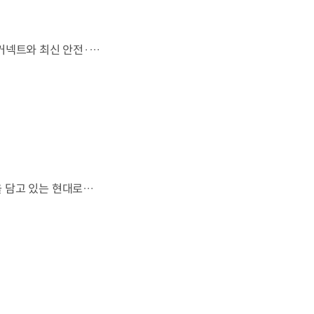
'아트 오브 스틸'로 완성한 정교한 디자인,모든 트림에 적용된 플레오스 커넥트와 최신 안전·편의 사양까지. 차급 이상의 가치를 담은디 올 뉴 아반떼가 계약을 시작했습니다. #현대자동차 #디올뉴아반떼 #아반떼 #플레오스커넥트 #GleoAI #준중형세단 #세단
열차와 방산 기술이 우주 산업과도 맞닿아 있다?항공 우주 분야에도 발을 담고 있는 현대로템 현대진행형 팟캐스트 EP.20에서 확인하세요.📻 #현대자동차그룹 #현대진행형 #모빌리티팟캐스트 #현대로템 #하늘길 #스카이모빌리티 #우주 #우주항공 #자율주행 #모빌리티