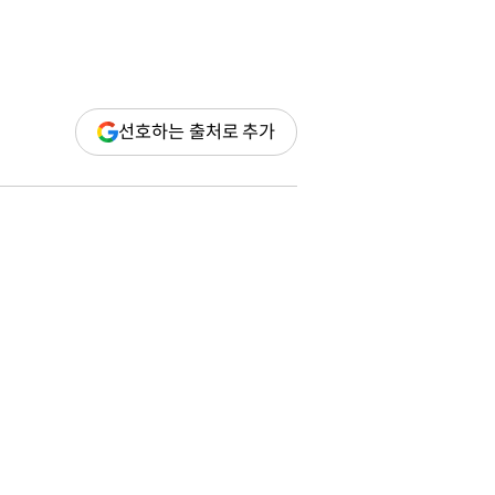
(새
선호하는 출처로 추가
창
열림)