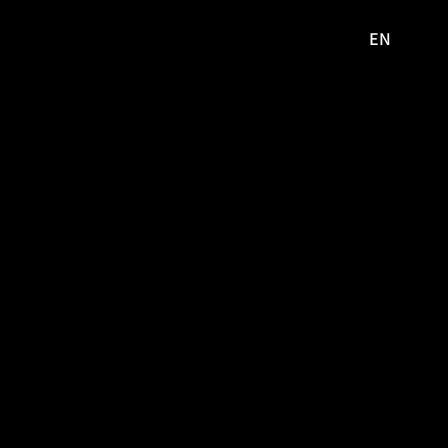
EN
영문
사이트로
이동