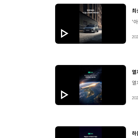
[
최
202
[
열
202
[
하