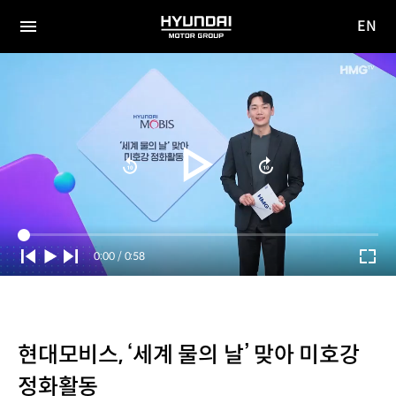
EN
HYUNDAI
영문
MOTOR
전체
사이트
메뉴
GROUP
이동
Current
0:00
/
Duration
0:58
Time
현대모비스, ‘세계 물의 날’ 맞아 미호강
정화활동