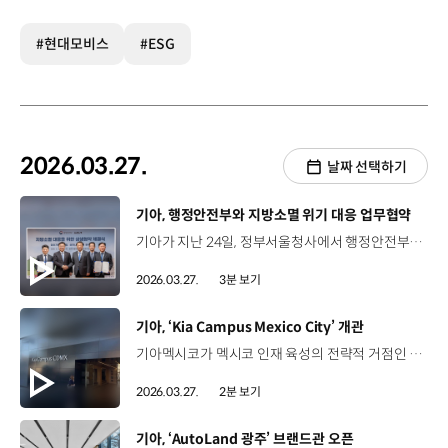
#현대모비스
#ESG
2026.03.27.
날짜 선택하기
[동영상]
기아, 행정안전부와 지방소멸 위기 대응 업무협약
기아가 지난 24일, 정부서울청사에서 행정안전부와 ‘지방소멸 대응을 위한 상생 업무협약’을 체결했습니다. 이에 따라 양측은 소멸위기지역 고령층을 대상으로 PBV를 활용한 신선식품 무료배송 서비스를 론칭하고, 소멸위기지역의 신선식품 접근성 개선에 나섭니다. 최준영 사장 / 기아 대표이사당사의 목적 기반 맞춤형 차량인 PBV를 활용을 해서 사회 문제 해결에 기여하게 되어서 저희 기아 역시 대단히 영광스럽게 생각합니다. 금일 행정안전부와의 업무협약 체결은 민관이 힘을 합쳐 실질적인 사회 문제 해결을 시작하는 첫 걸음이라는 데 큰 의의가 있다고 생각합니다. 윤호중 장관 / 행정안전부지방소멸은 단순히 지역의 문제가 아니라 국가의 지속가능성을 좌우하는 중대한 과제입니다. 정부만으로는 해결할 수 없는 이 문제에 기업이 적극적으로 참여와 협력을 더해 주신 점에 감사드리면서 이번 협약을 통해 어디에 살든 기본이 보장되는 나라를 현장에서 구현해 나가겠다는 말씀을 드립니다. 서비스 운영을 위해 기아는 이동형 냉장고와 냉동고를 탑재한 ‘PV5 카고’ 모델을 투입하고, 지역 식료품점과의 공급 계약을 통해 신선식품의 조달을 원활히 할 예정입니다. 이덕현 상무 / 기아 지속가능경영실65세 이상 고령층이 전화로 필요한 신선식품을 주문하시면 일반 시중가보다 저렴한 가격으로 식품을 조달·공급할 계획입니다. 행정안전부는 지방정부와 협력해 차량 기지, 충전소 등의 신선식품 배송 기반 조성과 배송 사업을 실행할 사회 연대 경제 조직의 육성을 담당합니다. 이번 사업은 올해 2분기 중 경북 의성군에서 시작해 연내 1개 지자체를 추가 선정하고 점차 확대해 나가는데요. 기아는 소멸위기지역 고령층의 정주(定住) 여건을 개선하고 지방소멸 문제 해소에 기여하는 등 기업의 사회적 책임을 다할 예정입니다.
2026.03.27.
3분 보기
[동영상]
기아, ‘Kia Campus Mexico City’ 개관
기아멕시코가 멕시코 인재 육성의 전략적 거점인 '기아 캠퍼스 멕시코시티'를 공식 개관하며 교육 서비스 혁신에 나섰습니다. 지난 19일 열린 개관식에는 기아 멕시코 법인 및 멕시코시티 관계자 등 100여 명이 참석했습니다. 김영삼 상무 / 기아 멕시코 법인장‘기아 캠퍼스 멕시코시티’는 앞으로 수년간 우리의 성공을 이끌어갈 탄탄한 기반을 만들어가고 있습니다. 감사합니다.‘KIA campus CDMX’ It is building unshakable foundation of excellence that will drive our success for years to come. Thank you very much. muchas gracias. 멕시코시티 중심부에 위치한 총 3,800m² 규모의 신규 교육센터는 실제 딜러십의 비즈니스 환경을 그대로 재현한 다양한 영업 교육 공간과 함께 정비 및 판금·도장 서비스 실습 공간, 엔진·변속기 부분 수리를 위한 실습장과 같은 기술 교육 공간 등이 구축됐습니다. ‘기아 캠퍼스 멕시코시티’는 교육 역량을 기존 교육장 대비 36% 확대하는데요. 올 한 해 동안 4,600명을 대상으로, 총 18만 시간의 교육을 진행하게 됩니다. 이 밖에도 기아멕시코는 올해 말까지 판매·서비스 거점을 현재 123개에서 131개까지 확대해 전반적인 고객 경험 강화를 추진하는 한편 ‘기아 캠퍼스 멕시코시티’의 인재 육성 모델을 멕시코 주요 지역으로 넓혀나갈 계획입니다.
2026.03.27.
2분 보기
[동영상]
기아, ‘AutoLand 광주’ 브랜드관 오픈