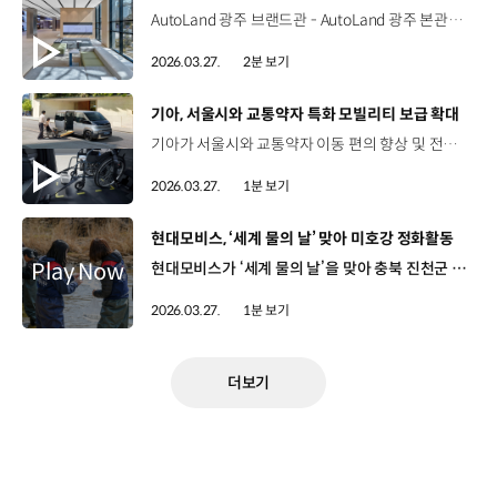
AutoLand 광주 브랜드관 - AutoLand 광주 본관동 1층 베스트 셀링카부터 EV까지 기아의 대표 생산 거점 ‘AutoLand 광주’ ‘오토랜드 광명’, ‘오토랜드 화성’에 이은 세 번째 고객 체험형 브랜드관 개관 기아의 브랜드 철학과 AutoLand 광주를 소개하는 ‘Auditorium’ 전동화 기술이 이끄는 일상의 변화를 만나는 ‘EV to Life’ 헤드램프의 빛으로 구현한 기아 브랜드의 진보 과정 ‘The Light of Origins’ ADAS, AI 어시스턴트 등 첨단 기술을 체험할 수 있는 'EV 익스피리언스 존’ 기아와 타이거즈가 함께한 영광의 순간을 담은 ‘Kia Tigers’ ‘셀토스’, ‘EV5’ 등 오토랜드 광주 대표 차종의 ‘생산 라인 투어’ 진행 기아의 차별화된 생산 기술 비전 및 브랜드 스토리를 직접 체험하는 시간 “차별화된 경험으로 고객에게 브랜드 철학을 전합니다”
2026.03.27.
2분 보기
[동영상]
기아, 서울시와 교통약자 특화 모빌리티 보급 확대
기아가 서울시와 교통약자 이동 편의 향상 및 전기차 충전 인프라 확대를 위한 파트너십을 구축했습니다. 이번 파트너십은 모든 사람의 자유로운 이동권을 생각하는 기아의 모빌리티 비전과 전기차 충전 인프라 확충을 통해 교통약자를 배려하고자 하는 서울시의 정책이 뜻을 같이하며 성사됐는데요. 양측은 파트너십을 계기로 ‘PV5 WAV’를 활용해 교통약자의 실질적인 이동성 향상과 지역사회 내 친환경 모빌리티 확산을 추진해 나갈 계획입니다. 이에 따라 기아는 서울시에 있는 사회복지시설과 장애인 가족을 둔 서울 시민을 대상으로 ‘PV5 WAV’ 특별 구매 지원금을 제공하고 서울시는 사회복지시설과 공동주택에 기존 충전기 대비 조작부 높이가 낮고, 화면 확대가 가능한 ‘동행 전기차 충전기’ 100기를 무상 설치할 예정입니다.
2026.03.27.
1분 보기
[동영상]
현대모비스, ‘세계 물의 날’ 맞아 미호강 정화활동
현대모비스가 ‘세계 물의 날’을 맞아 충북 진천군 미호강 일대에서 하천 정화활동을 진행했습니다. ‘세계 물의 날’은 수질오염과 물 부족 문제에 대한 관심을 높이고, 수자원 관리를 촉진하기 위해 UN이 지정한 글로벌 기념일인데요. 이번 정화활동에는 현대모비스 임직원과 가족을 비롯해 진천군, 지역 환경단체 등 200여 명 참여해 하천변을 따라 이동하면서 생활 쓰레기 수거와 생태교란식물 제거 등을 함께 했습니다. 지난 2023년부터 현대모비스는 멸종위기종이 서식하는 미호강 생태계 회복을 위해 미르숲 조성·치어 방류·생태 모니터링 등 생물다양성 보전 프로젝트를 지속적으로 추진해 왔는데요. 앞으로도 지역 생태계 복원 등을 ESG 경영의 주요 과제로 삼아 중장기 사회공헌 활동을 강화해 나갈 예정입니다.
2026.03.27.
1분 보기
더보기