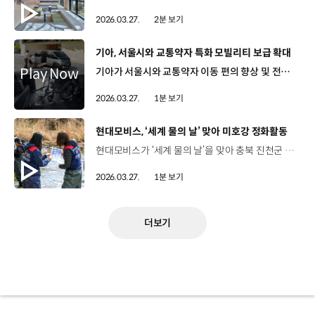
2026.03.27.
2분 보기
[동영상]
기아, 서울시와 교통약자 특화 모빌리티 보급 확대
기아가 서울시와 교통약자 이동 편의 향상 및 전기차 충전 인프라 확대를 위한 파트너십을 구축했습니다. 이번 파트너십은 모든 사람의 자유로운 이동권을 생각하는 기아의 모빌리티 비전과 전기차 충전 인프라 확충을 통해 교통약자를 배려하고자 하는 서울시의 정책이 뜻을 같이하며 성사됐는데요. 양측은 파트너십을 계기로 ‘PV5 WAV’를 활용해 교통약자의 실질적인 이동성 향상과 지역사회 내 친환경 모빌리티 확산을 추진해 나갈 계획입니다. 이에 따라 기아는 서울시에 있는 사회복지시설과 장애인 가족을 둔 서울 시민을 대상으로 ‘PV5 WAV’ 특별 구매 지원금을 제공하고 서울시는 사회복지시설과 공동주택에 기존 충전기 대비 조작부 높이가 낮고, 화면 확대가 가능한 ‘동행 전기차 충전기’ 100기를 무상 설치할 예정입니다.
2026.03.27.
1분 보기
[동영상]
현대모비스, ‘세계 물의 날’ 맞아 미호강 정화활동
현대모비스가 ‘세계 물의 날’을 맞아 충북 진천군 미호강 일대에서 하천 정화활동을 진행했습니다. ‘세계 물의 날’은 수질오염과 물 부족 문제에 대한 관심을 높이고, 수자원 관리를 촉진하기 위해 UN이 지정한 글로벌 기념일인데요. 이번 정화활동에는 현대모비스 임직원과 가족을 비롯해 진천군, 지역 환경단체 등 200여 명 참여해 하천변을 따라 이동하면서 생활 쓰레기 수거와 생태교란식물 제거 등을 함께 했습니다. 지난 2023년부터 현대모비스는 멸종위기종이 서식하는 미호강 생태계 회복을 위해 미르숲 조성·치어 방류·생태 모니터링 등 생물다양성 보전 프로젝트를 지속적으로 추진해 왔는데요. 앞으로도 지역 생태계 복원 등을 ESG 경영의 주요 과제로 삼아 중장기 사회공헌 활동을 강화해 나갈 예정입니다.
2026.03.27.
1분 보기
더보기