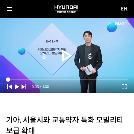
EN
HYUNDAI
영문
MOTOR
전체
사이트
메뉴
GROUP
이동
Current
0:00
/
Duration
1:00
Time
기아, 서울시와 교통약자 특화 모빌리티
보급 확대