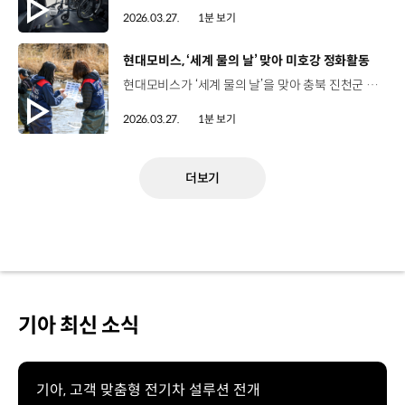
2026.03.27.
1분 보기
[동영상]
현대모비스, ‘세계 물의 날’ 맞아 미호강 정화활동
현대모비스가 ‘세계 물의 날’을 맞아 충북 진천군 미호강 일대에서 하천 정화활동을 진행했습니다. ‘세계 물의 날’은 수질오염과 물 부족 문제에 대한 관심을 높이고, 수자원 관리를 촉진하기 위해 UN이 지정한 글로벌 기념일인데요. 이번 정화활동에는 현대모비스 임직원과 가족을 비롯해 진천군, 지역 환경단체 등 200여 명 참여해 하천변을 따라 이동하면서 생활 쓰레기 수거와 생태교란식물 제거 등을 함께 했습니다. 지난 2023년부터 현대모비스는 멸종위기종이 서식하는 미호강 생태계 회복을 위해 미르숲 조성·치어 방류·생태 모니터링 등 생물다양성 보전 프로젝트를 지속적으로 추진해 왔는데요. 앞으로도 지역 생태계 복원 등을 ESG 경영의 주요 과제로 삼아 중장기 사회공헌 활동을 강화해 나갈 예정입니다.
2026.03.27.
1분 보기
더보기
기아 최신 소식
기아, 고객 맞춤형 전기차 설루션 전개