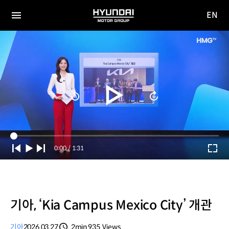
EN
HYUNDAI
영문
MOTOR
전체
사이트
메뉴
GROUP
이동
Current
0:00
/
Duration
1:31
Time
기아, ‘Kia Campus Mexico City’ 개관
기아
2026.03.27
2min
935
Views