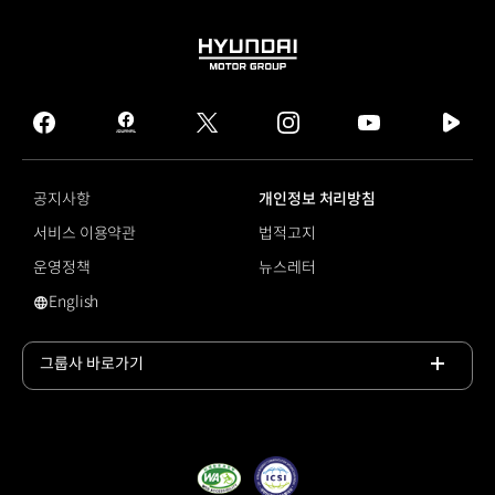
HYUNDAI
MOTOR
GROUP
facebook
hmg
twitter
instagram
youtube
naver
journal
tv
facebook
공지사항
개인정보 처리방침
서비스 이용약관
법적고지
운영정책
뉴스레터
English
영문 사이트로 이동
그룹사 바로가기
목록
열기