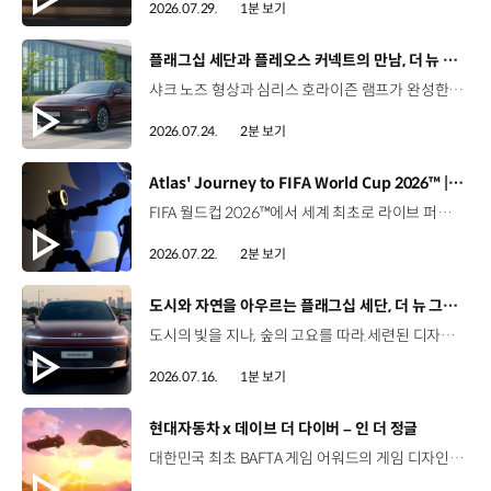
2026.07.29.
1분 보기
[동영상]
플래그십 세단과 플레오스 커넥트의 만남, 더 뉴 그랜저
샤크 노즈 형상과 심리스 호라이즌 램프가 완성한 세련된 외관플레오스 커넥트와 Gleo AI가 만드는 스마트한 운전 경험까지. 새롭게 진화한 더 뉴 그랜저를 영상으로 만나보세요. #현대자동차 #더뉴그랜저 #플레오스커넥트 #그랜저 #플래그십세단 #TheNewGrandeur #PleosConnect
2026.07.24.
2분 보기
[동영상]
Atlas' Journey to FIFA World Cup 2026™ | 보스턴 다이나믹스
FIFA 월드컵 2026™에서 세계 최초로 라이브 퍼포먼스를 선보인 아틀라스.그 현장을 완성한 시니어 프로그램 매니저 세스 데이비스(Seth Davis)가 전하는 퍼포먼스의 비하인드 스토리를 만나보세요. 인터뷰 전문 보기 ▶ 자세히 보기 ▶ #현대자동차 #보스턴다이나믹스 #아틀라스 #로보틱스 #BostonDynamics #Atlas #Robotics #NextStartsNow
2026.07.22.
2분 보기
[동영상]
도시와 자연을 아우르는 플래그십 세단, 더 뉴 그랜저
도시의 빛을 지나, 숲의 고요를 따라.세련된 디자인과 정제된 주행 감각으로모든 순간을 편안하게 완성하는 더 뉴 그랜저를 만나보세요. *본 영상은 AI를 활용해 제작했습니다. #현대자동차 #더뉴그랜저 #플래그십세단 #그랜저 #플레오스커넥트
2026.07.16.
1분 보기
[동영상]
현대자동차 x 데이브 더 다이버 – 인 더 정글
대한민국 최초 BAFTA 게임 어워드의 게임 디자인 부문 수상에 빛나는‘데이브 더 다이버’의 최신 DLC에 포니 픽업이 등장합니다.데이브 더 다이버 - 인 더 정글 속 포니 픽업의 활약을 체험해 보세요. Steam, Nintendo Switch 2 Nintendo Switch, PS5 PS4, Xbox Series X|S, Epic Games Store에서 만나 볼 수 있습니다. #현대자동차 #데이브더다이버 #인더정글 #민트로켓 #게임콜라보 #포니픽업 #포니 유튜브 쇼츠 보기 >