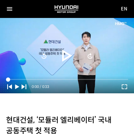
EN
HYUNDAI
영문
MOTOR
전체
사이트
메뉴
GROUP
이동
Current
0:00
/
Duration
0:33
Time
현대건설, ‘모듈러 엘리베이터’ 국내
공동주택 첫 적용