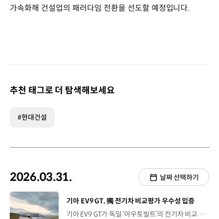
가속화해 건설업의 패러다임 전환을 선도할 예정입니다.
추천 태그로 더 탐색해보세요
#현대건설
2026.03.31.
날짜 선택하기
[동영상]
기아 EV9 GT, 獨 전기차 비교평가 우수성 입증
기아 EV9 GT가 독일 ‘아우토빌트’의 전기차 비교 평가에서 볼보 EX90를 압도하는 우수한 상품 경쟁력을 인정받았습니다. ‘아우토빌트’는 독일의 유력 자동차 전문 매체로 유럽 소비자들의 차량 구매 시 중요한 판단 기준으로 활용되는데요. 기아의 플래그십 전동화 SUV인 EV9 GT는 볼보 EX90 (트윈 모터 AWD)와의 비교 평가에서 총점 583점을 기록하며 18점 차로 승리를 거뒀습니다. 이번 비교 평가는 바디, 파워트레인, 경제성 등 7개 평가항목에 걸쳐 진행됐는데요. EV9 GT는 바디 항목에서 “기아는 트렁크 공간에서 확실히 앞서 있다”라는 평가를 받으며, 최대 2,393리터 적재 공간과 실용적인 프렁크 구성 등 광활한 공간 활용성으로 높은 점수를 받았습니다. 또 최고출력 508마력의 강력한 모터 성능과 800V 기반의 초급속 충전 기술로 고성능 모델의 핵심인 파워트레인 항목에서도 EX90을 앞질렀습니다. 경제성 항목에서는 고성능과 프리미엄 가치를 동시 구현하면서도 합리적인 가격과 우수한 보증 조건 등을 갖춰 EX90와 뚜렷한 격차를 보였는데요. 프리미엄 브랜드인 볼보의 최상위 전기차를 상대로 국산 고성능 전기차가 성능과 가치 면에서 우위를 차지했다는 점에서 의미가 큽니다. EV9은 ‘2024 세계 올해의 자동차’, ‘2024 북미 올해의 차’ 등 세계 3대 자동차 상 중 2개를 석권하며 디자인과 성능, 안전성 모든 영역에서 세계적인 경쟁력을 입증해 나가고 있습니다.