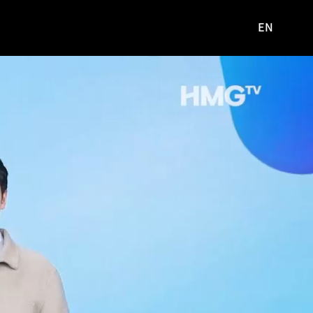
EN
영문
사이트로
이동