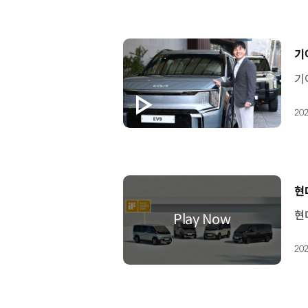
[
기아
202
[
현
202