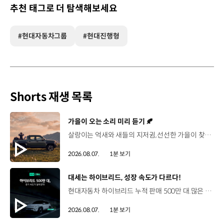
추천 태그로 더 탐색해보세요
#현대자동차그룹
#현대진행형
Shorts 재생 목록
[동영상]
가을이 오는 소리 미리 듣기 🍂
살랑이는 억새와 새들의 지저귐,선선한 가을이 찾아오는 소리. 더 기아 타스만과 함께 계절을 만나보세요. 🎧 *본 영상은 AI를 활용해 제작했습니다. #기아 #더기아타스만 #타스만 #가을 #입추 #Tasman #ASMR
2026.08.07.
1분 보기
[동영상]
대세는 하이브리드, 성장 속도가 다르다!
현대자동차 하이브리드 누적 판매 500만 대.많은 운전자들이 선택한 이유는 무엇일까요? 현대진행형 팟캐스트 EP.21에서 확인하세요.📻 #현대자동차그룹 #현대진행형 #모빌리티팟캐스트 #하이브리드 #연료 #미래모빌리티 #모빌리티
2026.08.07.
1분 보기