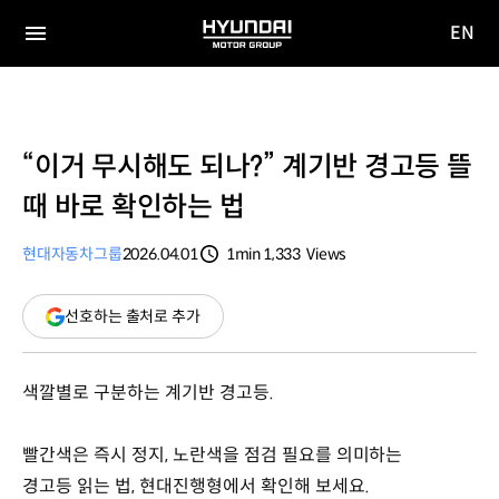
EN
HYUNDAI
영문
MOTOR
전체
사이트
메뉴
GROUP
이동
“이거 무시해도 되나?” 계기반 경고등 뜰
때 바로 확인하는 법
현대자동차그룹
2026.04.01
1min
1,333
Views
분량
조회수
(새
선호하는 출처로 추가
창
열림)
색깔별로 구분하는 계기반 경고등.
빨간색은 즉시 정지, 노란색을 점검 필요를 의미하는
경고등 읽는 법, 현대진행형에서 확인해 보세요.