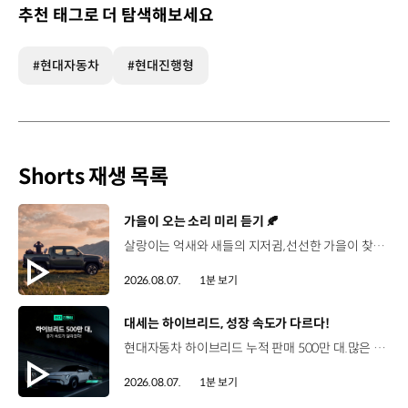
추천 태그로 더 탐색해보세요
#현대자동차
#현대진행형
Shorts 재생 목록
[동영상]
가을이 오는 소리 미리 듣기 🍂
살랑이는 억새와 새들의 지저귐,선선한 가을이 찾아오는 소리. 더 기아 타스만과 함께 계절을 만나보세요. 🎧 *본 영상은 AI를 활용해 제작했습니다. #기아 #더기아타스만 #타스만 #가을 #입추 #Tasman #ASMR
2026.08.07.
1분 보기
[동영상]
대세는 하이브리드, 성장 속도가 다르다!
현대자동차 하이브리드 누적 판매 500만 대.많은 운전자들이 선택한 이유는 무엇일까요? 현대진행형 팟캐스트 EP.21에서 확인하세요.📻 #현대자동차그룹 #현대진행형 #모빌리티팟캐스트 #하이브리드 #연료 #미래모빌리티 #모빌리티
2026.08.07.
1분 보기