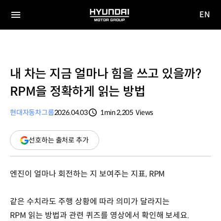
EN
HYUNDAI
영문
MOTOR
전체
사이트
메뉴
GROUP
이동
내 차는 지금 얼마나 힘을 쓰고 있을까?
RPM을 정확하게 읽는 방법
현대자동차그룹
2026.04.03
1min
2,205
Views
분량
조회수
(새
선호하는 출처로 추가
창
열림)
엔진이 얼마나 회전하는 지 보여주는 지표, RPM
같은 수치라도 주행 상황에 따라 의미가 달라지는
RPM 읽는 방법과 관련 퀴즈를 영상에서 확인해 보세요.