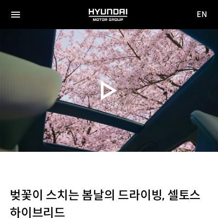
EN
HYUNDAI
영문
MOTOR
전체
사이트
메뉴
GROUP
이동
벚꽃이 스치는 봄날의 드라이빙, 셀토스
하이브리드