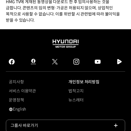
HMG TV에 게재된 동영상을 다운로드 한 후 임의사용하는 것을
금합니다. 콘텐츠의 임의 변형·가공은 허용되지 않으며, 상업적인
목적으로 사용할 수 없습니다. 이를 위반할 시 관련법에 따라 불이익을
받을 수 있습니다.
HYUNDAI
MOTOR
GROUP
facebook
hmg
twitter
instagram
youtube
naver
journal
tv
facebook
공지사항
개인정보 처리방침
서비스 이용약관
법적고지
운영정책
뉴스레터
English
영문 사이트로 이동
그룹사 바로가기