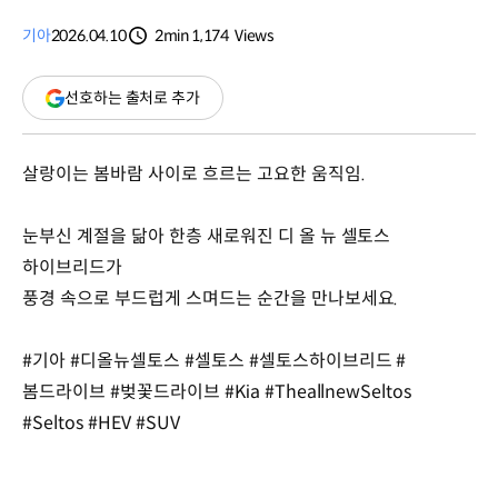
기아
2026.04.10
2min
1,174
Views
분량
조회수
(새
선호하는 출처로 추가
창
열림)
살랑이는 봄바람 사이로 흐르는 고요한 움직임.
눈부신 계절을 닮아 한층 새로워진 디 올 뉴 셀토스
하이브리드가
풍경 속으로 부드럽게 스며드는 순간을 만나보세요.
#기아 #디올뉴셀토스 #셀토스 #셀토스하이브리드 #
봄드라이브 #벚꽃드라이브 #Kia #TheallnewSeltos
#Seltos #HEV #SUV