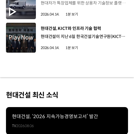
현대차가 특장업체를 위한 상용차 기술정보 플랫폼 ‘현대 컨버전 플러스’를 오픈했습니다. ‘현대 컨버전 플러스’는 바디빌더 매뉴얼과 드로잉, 법규 인증 자료 등 상용차 기술정보를 지원하는 플랫폼인데요. 3D 도면 제공, 전 차종 통합검색, 스마트폰 접속 등 편의 기능을 강화해 설계 오류를 최소화하고 품질과 안전을 향상시키게 됩니다. 아울러 국내 한정으로 운영하던 기존 서비스를 약 120개국, 15개 언어로 확장하고 현장 이슈에 대응하는 ‘테크니컬 핫라인’도 구축했습니다. 현대차는 앞으로도 특장업체들과의 긴밀한 협력을 통해 고객에게 최적화된 모빌리티를 제공할 계획입니다.
2026.04.14.
1분 보기
[동영상]
현대건설, KICT와 인프라 기술 협력
현대건설이 지난 6일 한국건설기술연구원(KICT)과 ‘건설기술 발전 및 산업 고도화를 위한 상호 협력체계 구축’ 업무협약을 체결했습니다. 이번 협약은 전문 연구기관의 원천기술에 민간 건설사의 현장 실증 역량을 더해 차세대 건설기술의 상용화를 앞당기겠다는 취지에서 마련됐습니다. 양사는 소프트웨어 중심의 미래 도로체계(SDR)와 하이퍼루프 등 차세대 교통 인프라 기술을 함께 개발하게 되는데요. 더 나아가 지하 공간 및 첨단재료 분야, 탄소중립 기술, 스마트 건설 및 수재해 대응 기술 등으로 협력 범위를 넓혀갈 예정입니다. 현대건설은 이번 협약을 통해 차세대 모빌리티 인프라 기술을 선제적으로 확보하고 K-건설 패러다임 변화에 앞장설 계획입니다.
2026.04.14.
1분 보기
현대건설 최신 소식
현대건설, ‘2026 지속가능경영보고서’ 발간
TV
2026.08.06