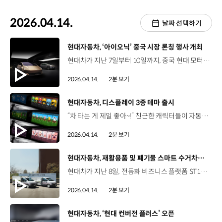
2026.04.14.
날짜 선택하기
[동영상]
현대자동차, ‘아이오닉’ 중국 시장 론칭 행사 개최
현대차가 지난 7일부터 10일까지, 중국 현대 모터스튜디오 베이징에서 ‘아이오닉 브랜드 론칭 행사’를 열고 중국 진출을 공식화했습니다. 현대차의 전용 전기차 브랜드, 아이오닉은 2020년 론칭 이후 전 세계로부터 안전성과 품질 경쟁력을 인정받아 왔는데요. 이번 중국 진출을 위해 브랜드와 판매 채널, 제품, 서비스를 소비자를 중심으로 재구축하는 등 현지 최적화 설루션을 통해 독창적인 브랜드 생태계를 제시했습니다. 현대차는 이번 론칭에서 중국 소비자의 니즈를 기반으로 한 새로운 디자인 언어 ‘디 오리진(The Origin)’을 적용한 세단형 ‘비너스 콘셉트’와 SUV형 ‘어스 콘셉트’를 세계 최초로 공개했는데요. 비너스 콘셉트는 금성에서 영감을 얻은 세단으로 미래적인 이미지의 외장과 안락한 분위기의 실내를 갖췄으며 어스 콘셉트는 지구의 생명력을 담은 SUV로, 선과 볼륨의 조화를 살린 차체와 자연 친화적인 실내 분위기를 구현했습니다. 전동화 기술력과 중국 현지화 디자인 역량을 집약한 두 콘셉트카는 향후 중국에 출시될 양산차의 미래를 보여주는 바로미터가 될 것으로 기대됩니다. 현대차는 4월 말에 열리는 ‘2026 베이징 국제 모터쇼’를 기점으로 중국 시장에 출시할 아이오닉 전기차 양산 모델과 EV 판매·서비스 혁신 방안을 함께 발표할 계획입니다.
2026.04.14.
2분 보기
[동영상]
현대자동차, 디스플레이 3종 테마 출시
“차 타는 게 제일 좋아~!” 친근한 캐릭터들이 자동차 안에서 반겨주는 특별한 경험 아이들에게 인기 만점 뽀롱뽀롱 뽀로로, 꼬마버스 타요, 잔망루피까지 아이코닉스와 협업한 신규 디스플레이 테마 3종 출시 뽀롱뽀롱 뽀로로 ‘즐거운 기차 여행’ 꼬마버스 타요 ‘알록달록 차고지’ 잔망루피 ‘오리지널’ 익숙했던 차량 화면에서 동심 가득 놀이터로 변신 디스플레이 테마 적용 시 시동 ON/OFF 화면에 나타나는 캐릭터 계기판·내비게이션을 포함한 인포테인먼트 시스템 곳곳에서 시선을 사로잡는 귀여운 테마 지난 2월 포켓몬 디스플레이의 인기를 이어가는 국산 캐릭터와의 첫 협업 적용 가능 차종아이오닉 9 / 디 올 뉴 넥쏘더 뉴 아이오닉 6 / 2026 쏘나타 디 엣지 ‘마이현대’ 애플리케이션에서 대표 차량 등록 후 구매 가능 “전 세대가 함께 즐기는 새로운 모빌리티 경험~”
2026.04.14.
2분 보기
[동영상]
현대자동차, 재활용품 및 폐기물 스마트 수거차량 시연
현대차가 지난 8일, 전동화 비즈니스 플랫폼 ST1을 활용한 폐기물 스마트 수거 시연 행사를 열고, 6개월간의 실증사업에 나섰습니다. 이번 실증사업은 지난해 10월, 현대차와 성북구가 체결한 업무협약의 일환으로 생활폐기물 수집·운반 대행업체, 차량 특장 및 설루션 분야 중소기업과의 협력으로 완성됐는데요. 시연행사에서는 ST1 기반 스마트 수거차의 두 가지 방식, 덤핑형과 무빙플로어형으로 재활용품을 수거 및 적재하고 운반하는 작업을 선보였습니다. 친환경 차량인 ST1을 활용해 대기오염과 차량 소음을 줄일 수 있어 거주 만족도 향상, 민원 감소 등의 다각적 효과가 있을 것으로 기대됩니다. 현대차는 오는 10월까지 성북구에서 실증사업을 마무리한 뒤 정식 사업화와 도입 지역 확대를 추진할 방침입니다.
2026.04.14.
2분 보기
[동영상]
현대자동차, ‘현대 컨버전 플러스’ 오픈