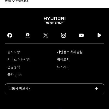
받을 수 있습니다.
HYUNDAI
MOTOR
GROUP
facebook
hmg
twitter
instagram
youtube
naver
journal
tv
facebook
공지사항
개인정보 처리방침
서비스 이용약관
법적고지
운영정책
뉴스레터
English
영문 사이트로 이동
그룹사 바로가기
목록
열기