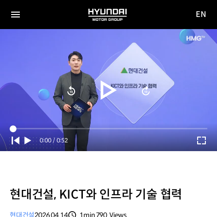
EN
HYUNDAI
영문
MOTOR
전체
사이트
메뉴
GROUP
이동
Current
0:00
/
Duration
0:52
Time
현대건설, KICT와 인프라 기술 협력
현대건설
2026.04.14
1min
790
Views