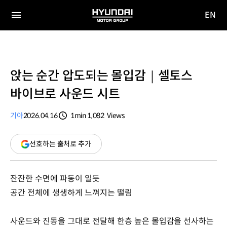
EN
HYUNDAI
영문
MOTOR
전체
사이트
메뉴
GROUP
이동
앉는 순간 압도되는 몰입감｜셀토스
바이브로 사운드 시트
기아
2026.04.16
1min
1,082
Views
분량
조회수
(새
선호하는 출처로 추가
창
열림)
잔잔한 수면에 파동이 일듯
공간 전체에 생생하게 느껴지는 떨림
사운드와 진동을 그대로 전달해 한층 높은 몰입감을 선사하는