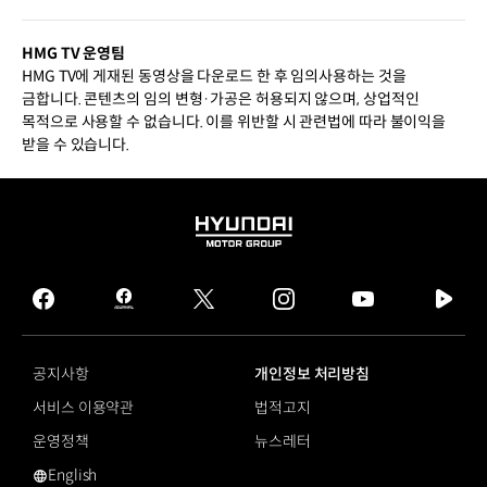
HMG TV 운영팀
HMG TV에 게재된 동영상을 다운로드 한 후 임의사용하는 것을
금합니다. 콘텐츠의 임의 변형·가공은 허용되지 않으며, 상업적인
목적으로 사용할 수 없습니다. 이를 위반할 시 관련법에 따라 불이익을
받을 수 있습니다.
HYUNDAI
MOTOR
GROUP
facebook
hmg
twitter
instagram
youtube
naver
journal
tv
facebook
공지사항
개인정보 처리방침
서비스 이용약관
법적고지
운영정책
뉴스레터
English
영문 사이트로 이동