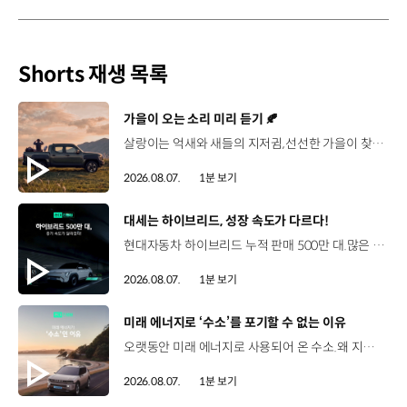
Shorts 재생 목록
[동영상]
가을이 오는 소리 미리 듣기 🍂
살랑이는 억새와 새들의 지저귐,선선한 가을이 찾아오는 소리. 더 기아 타스만과 함께 계절을 만나보세요. 🎧 *본 영상은 AI를 활용해 제작했습니다. #기아 #더기아타스만 #타스만 #가을 #입추 #Tasman #ASMR
2026.08.07.
1분 보기
[동영상]
대세는 하이브리드, 성장 속도가 다르다!
현대자동차 하이브리드 누적 판매 500만 대.많은 운전자들이 선택한 이유는 무엇일까요? 현대진행형 팟캐스트 EP.21에서 확인하세요.📻 #현대자동차그룹 #현대진행형 #모빌리티팟캐스트 #하이브리드 #연료 #미래모빌리티 #모빌리티
2026.08.07.
1분 보기
[동영상]
미래 에너지로 ‘수소’를 포기할 수 없는 이유
오랫동안 미래 에너지로 사용되어 온 수소.왜 지금까지도 중요한 선택지로 꼽힐까요? 현대진행형 팟캐스트 EP.21에서 확인하세요.📻 #현대자동차그룹 #현대진행형 #모빌리티팟캐스트 #수소전기차 #수소에너지 #연료 #미래모빌리티 #모빌리티
2026.08.07.
1분 보기