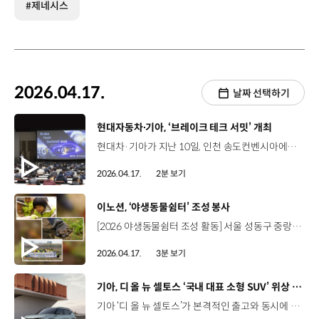
#제네시스
2026.04.17.
날짜 선택하기
[동영상]
현대자동차∙기아, ‘브레이크 테크 서밋’ 개최
현대차·기아가 지난 10일, 인천 송도컨벤시아에서 브레이크 부문 협력사들과 함께 ‘브레이크 테크 서밋’을 개최했습니다. 이번 서밋은 현대차·기아 관계자를 비롯해 현대모비스와 HL만도, 상신, KB오토시스 등 약 50개 파트너사 임직원 550여 명이 참석했는데요. ‘지속 가능한 모빌리티 시대의 브레이크 혁신’을 목표로 협력사가 개발 중인 첨단 브레이크 기술을 공유하고 미래 기술 발전 방향에 대해 심도 있는 논의를 나누는 등 기술 교류 행사 방식으로 진행됐습니다. 강동훈 상무 / 현대차 MLV설계센터장우리가 실제로 산업 현장에서는 치열하게 경쟁을 하고 또 기술 개발하면서 엄청 바쁘기도 하고 그렇지만 이런 네트워킹을 통해서 우리의 파이를 같이 키울 수 있는 그런 노력이 필요하다고 생각됩니다. 특히 논문 발표 세션에서는 미래 브레이크 기술 경쟁력을 담은 50편의 우수 논문이 발표됐는데요. 인공지능을 활용한 제어 기술, 성능 고도화 기술 등 차세대 제동 시스템이 대거 소개돼 참석자들의 관심이 집중됐습니다. 앞으로 현대차·기아는 서밋에서 공유된 기술과 연구 성과를 바탕으로 협력사들과의 기술 교류를 더욱 확대하는 한편 더욱 안전하고 혁신적인 브레이크 시스템 개발에 박차를 가할 예정입니다.
2026.04.17.
2분 보기
[동영상]
이노션, ‘야생동물쉼터’ 조성 봉사
[2026 야생동물쉼터 조성 활동] 서울 성동구 중랑천 일대2026년 4월 11일(토) 2024년부터 3년째, 꾸준히 이어 온 이노션의 중랑천 생물다양성 증진 프로젝트 중랑천 합수부 인근 약 1만㎡ 규모 부지 대상 프로젝트 비용 기부 서식지 정비 봉사활동 지속적인 모니터링을 통해 생태계 복원에 기여 조은미 이사장 / 사회적협동조합 한강2024년부터 이노션이 중랑천에 너무 멋진 변화를 만들고 있고 오늘도 우리 자녀분들과 함께 그런 활동을 할 텐데요. 오늘 자연과 교감하시고 무엇보다 가족들과 좋은 추억 만드는 시간이 되길 바랍니다. 이노션 임직원 및 가족 50여 명 참여 자연 속에서 함께 하는 특별한 시간 모래와 자갈을 활용한 자라 산란터 조성 야생동물쉼터 내 연못 3곳의 노후 울타리 정비 벌과 나비 등 곤충의 먹이가 되는 ‘밀원식물’ 식재 오감으로 느끼며 생태계 복원의 중요성을 배운 아이들 이유주 / 이현욱 시니어매니저 자녀꽃도 심고 도롱뇽 알도 봐서 신기하고 재미있었어요. 다음번에도 체험 또 해보고 싶어요. 사업 추진 이후, 중랑천에 나타난 긍정적 생태환경의 변화 야생생물 1급인 ‘호사비오리’ 등 3년 만에 4종에서 13종까지 늘어난 보호종 이현욱 시니어매니저 / 이노션 법무팀저희 가족은 올해 3년째 이 프로그램에 참여하고 있는데요. 지난 3년간 했던 성과들이 계속해서 잘 남아 있는 것을 매년 확인할 수 있어서 정말 좋고 그 성장에 함께할 수 있어서 뜻깊게 참여하고 있습니다. 이노션의 노력으로 야생동물의 안정적인 보금자리로 자리매김할 중랑천 “생태계 복원을 향한 이노션의 따뜻한 발걸음은 계속됩니다.”
2026.04.17.
3분 보기
[동영상]
기아, 디 올 뉴 셀토스 ‘국내 대표 소형 SUV’ 위상 재입증
기아 ‘디 올 뉴 셀토스’가 본격적인 출고와 동시에 소형 SUV 시장 1위에 등극하며 1세대 셀토스의 명성을 이어갑니다. ‘디 올 뉴 셀토스’는 지난 3월, 국내 시장에서 소형 SUV 차급 가운데 가장 많은 4,983대가 판매됐는데요. 3대 중 2대가 최상위 트림인 ‘시그니처’와 디자인 특화 트림인 ‘X-Line’이었으며 하이브리드 모델도 판매 비중의 38.6%를 차지했습니다. 이와 함께 기아는 차별화된 상품성 등을 소개하는 영상 콘텐츠 ‘움직임에 지능을 더하다’를 새롭게 공개했는데요. 실주행 연비를 높이는 하이브리드 신기술(HPC)과 바이브로 사운드 시트의 특징과 작동 원리를 소개하면서 주목을 받았습니다. 기아는 앞으로도 디자인·효율·실용성·편의성 전반에서 경쟁력을 갖춘 셀토스를 통해 소형 SUV 시장의 기준을 선도해 나갈 예정입니다.