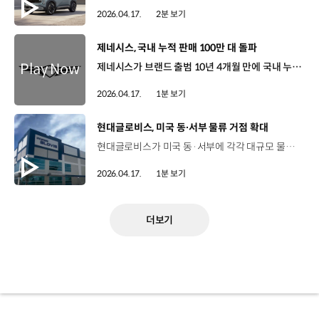
2026.04.17.
2분 보기
[동영상]
제네시스, 국내 누적 판매 100만 대 돌파
제네시스가 브랜드 출범 10년 4개월 만에 국내 누적 판매량 100만 대를 돌파했습니다. 제네시스 브랜드의 국내 누적 판매량은 지난 3월 마감 기준으로 총 1,002,998대를 달성했는데요. 세단부터 SUV, 전동화까지 풀 라인업을 완성하며 2020년 사상 처음으로 연간 10만 대를 돌파하고 2021년에는 13만 8,757대로 역대 최다 판매를 기록하면서 고속 성장을 이어왔습니다. 특히 제네시스의 대표 세단 G80가 국내에서 누적 42만 2,589대로 가장 많이 판매됐습니다. 제네시스의 이 같은 성과는 지난 10년간 디자인 및 품질 경쟁력을 확보하고 국내 고객과의 접점을 꾸준히 넓혀온 결과인데요. 앞으로도 고객이 가장 원하는 럭셔리 브랜드로서의 역할을 이어 나갈 예정입니다.
2026.04.17.
1분 보기
[동영상]
현대글로비스, 미국 동∙서부 물류 거점 확대
현대글로비스가 미국 동·서부에 각각 대규모 물류 거점을 새롭게 마련하며 북미 물류 처리 역량을 강화했습니다. 지난 1분기 개소한 서부의 물류 거점 ‘LA 복합물류센터’는 LA 도심에 약 1만 2,000㎡ 규모로 구축됐는데요. 항만·공항과 가까워 해상·항공 물류를 연계한 복합운송 운영에 최적화된 입지를 갖춘 것이 특징입니다. 또한 미 동부 지역 조지아주 서배너에는 약 6만 9,000㎡ 규모의 통합창고를 확보했습니다. 이 통합창고는 HMGMA와 인근 비계열 고객사 물량을 처리하기 위한 생산 연계형 물류 거점인데요. 서배너 지역은 제조·물류 인프라가 빠르게 확장되고 있어 향후 북미 전역으로의 물류 확장에도 유리한 입지가 될 것으로 기대를 모으고 있습니다.
2026.04.17.
1분 보기
더보기