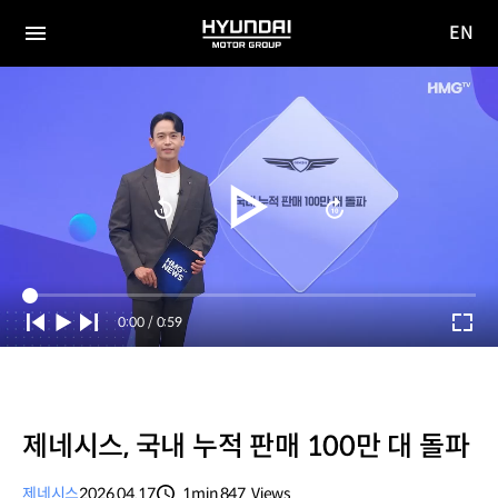
EN
HYUNDAI
영문
MOTOR
전체
사이트
메뉴
GROUP
이동
Current
0:00
/
Duration
0:59
Time
제네시스, 국내 누적 판매 100만 대 돌파
제네시스
2026.04.17
1min
847
Views