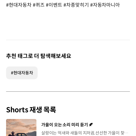
#현대자동차 #퀴즈 #이벤트 #차종맞히기 #자동차마니아
추천 태그로 더 탐색해보세요
#현대자동차
Shorts 재생 목록
[동영상]
가을이 오는 소리 미리 듣기 🍂
살랑이는 억새와 새들의 지저귐,선선한 가을이 찾아오는 소리. 더 기아 타스만과 함께 계절을 만나보세요. 🎧 *본 영상은 AI를 활용해 제작했습니다. #기아 #더기아타스만 #타스만 #가을 #입추 #Tasman #ASMR