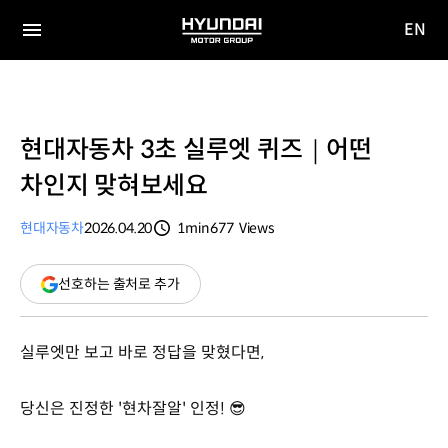
EN
HYUNDAI
영문
MOTOR
전체
사이트
메뉴
GROUP
이동
현대자동차 3초 실루엣 퀴즈｜어떤
차인지 맞혀보세요
현대자동차
2026.04.20
1min
677
Views
분량
조회수
(새
선호하는 출처로 추가
창
열림)
실루엣만 보고 바로 정답을 맞혔다면,
당신은 진정한 '현차잘알' 인정! 😎