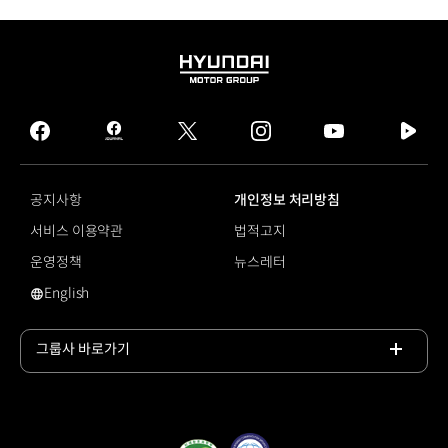
HYUNDAI
MOTOR
GROUP
facebook
hmg
twitter
instagram
youtube
naver
journal
tv
facebook
공지사항
개인정보 처리방침
서비스 이용약관
법적고지
운영정책
뉴스레터
English
영문 사이트로 이동
그룹사 바로가기
목록
열기