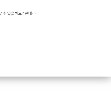
도로도 이정표도 없는 하늘.스카이 모빌리티는 어떻게 목적지까지 이동할 수 있을까요? 현대진행형 팟캐스트 EP.20에서 확인하세요.📻 #현대자동차그룹 #현대진행형 #모빌리티팟캐스트 #하늘길 #스카이모빌리티 #우주 #우주항공 #자율주행 #모빌리티