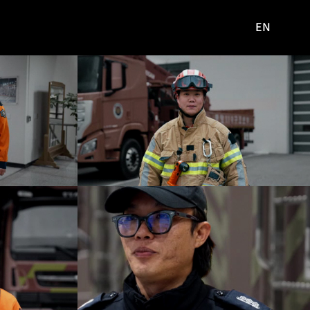
EN
영문
사이트로
이동