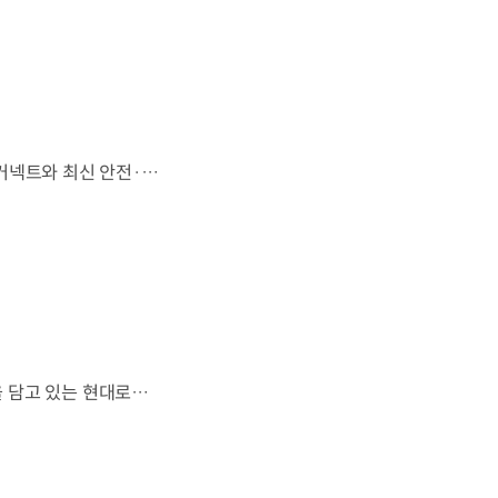
'아트 오브 스틸'로 완성한 정교한 디자인,모든 트림에 적용된 플레오스 커넥트와 최신 안전·편의 사양까지. 차급 이상의 가치를 담은디 올 뉴 아반떼가 계약을 시작했습니다. #현대자동차 #디올뉴아반떼 #아반떼 #플레오스커넥트 #GleoAI #준중형세단 #세단
열차와 방산 기술이 우주 산업과도 맞닿아 있다?항공 우주 분야에도 발을 담고 있는 현대로템 현대진행형 팟캐스트 EP.20에서 확인하세요.📻 #현대자동차그룹 #현대진행형 #모빌리티팟캐스트 #현대로템 #하늘길 #스카이모빌리티 #우주 #우주항공 #자율주행 #모빌리티