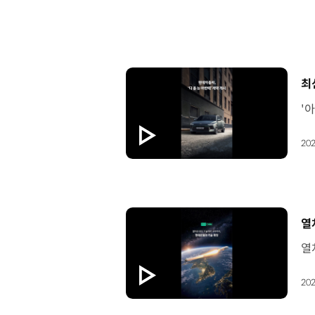
[
최
202
[
열
202