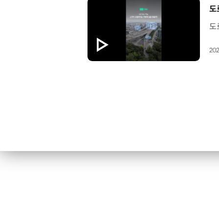
[
도
202