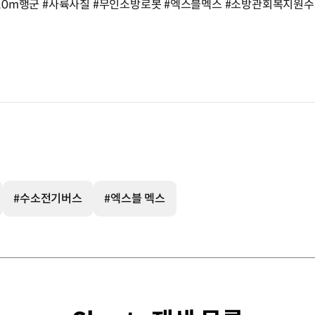
e #10m행군 #사륙사칠 #무인소방로봇 #엑스블멕스 #소방관회복지
#수소전기버스
#엑스블 멕스