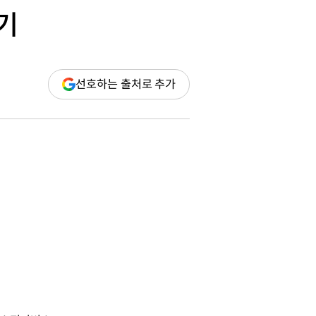
기
(새
선호하는 출처로 추가
창
열림)