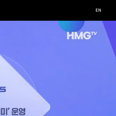
EN
영문
사이트로
이동