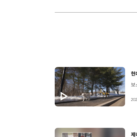
[
현
202
[
제