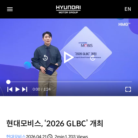
EN
HYUNDAI
영문
MOTOR
전체
사이트
메뉴
GROUP
이동
Current
0:00
/
Duration
1:24
Time
현대모비스, ‘2026 GLBC’ 개최
현대모비스
2026.04.21
2min
1,703
Views