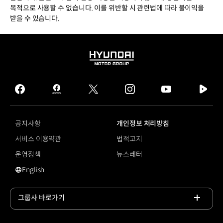
목적으로 사용할 수 없습니다. 이를 위반할 시 관련법에 따라 불이익을
받을 수 있습니다.
HYUNDAI
MOTOR
GROUP
facebook
hmg
twitter
instagram
youtube
naver
journal
tv
facebook
공지사항
개인정보 처리방침
서비스 이용약관
법적고지
운영정책
뉴스레터
English
영문 사이트로 이동
그룹사 바로가기
목록
열기