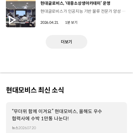
[동영상]
현대글로비스, ‘대중소상생아카데미’ 운영
현대글로비스가 인공지능 기반 물류 전문가 양성 교육, ‘대중소상생아카데미’를 본격 시작했습니다. 대중소상생아카데미는 대기업의 전문성과 현장 경험을 교육 프로그램으로 전환해 중소기업 재직자의 직무 역량 강화를 지원하는 정부 사업으로 현대글로비스는 올해 해당 사업의 운영기관으로 선정돼 지난 13일부터 AI와 디지털 전환을 주제로 한 교육을 시작했는데요. 운임과 스케줄 등 물류 현장의 데이터를 기반으로 AI 활용 노하우를 배울 수 있는 실무 중심 커리큘럼으로 구성됐습니다. 전 과정이 국비로 지원되는 이번 교육은 1차수 ‘AI 기반 운송 전문가 과정’을 시작으로 연말까지 총 8차수에 걸쳐 약 240명을 모집할 예정인데요. 현대글로비스는 앞으로도 중소 협력사의 디지털 경쟁력을 높이고 동반 성장 체계를 확대해 나갈 계획입니다.
2026.04.21.
1분 보기
더보기
현대모비스 최신 소식
“무더위 함께 이겨요” 현대모비스, 올해도 우수
협력사에 수박 1만통 나눈다!
뉴스
2026.07.20