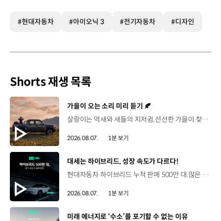
#현대자동차
#아이오닉 3
#전기자동차
#디자인
Shorts 재생 목록
[동영상]
가을이 오는 소리 미리 듣기 🍂
살랑이는 억새와 새들의 지저귐,선선한 가을이 찾아오는 소리. 더 기아 타스만과 함께 계절을 만나보세요. 🎧 *본 영상은 AI를 활용해 제작했습니다. #기아 #더기아타스만 #타스만 #가을 #입추 #Tasman #ASMR
2026.08.07.
1분 보기
[동영상]
대세는 하이브리드, 성장 속도가 다르다!
현대자동차 하이브리드 누적 판매 500만 대.많은 운전자들이 선택한 이유는 무엇일까요? 현대진행형 팟캐스트 EP.21에서 확인하세요.📻 #현대자동차그룹 #현대진행형 #모빌리티팟캐스트 #하이브리드 #연료 #미래모빌리티 #모빌리티
2026.08.07.
1분 보기
[동영상]
미래 에너지로 ‘수소’를 포기할 수 없는 이유