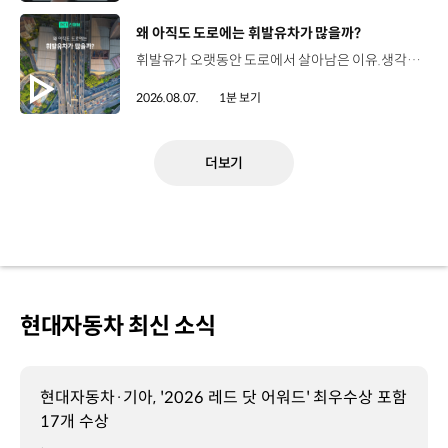
[동영상]
왜 아직도 도로에는 휘발유차가 많을까?
휘발유가 오랫동안 도로에서 살아남은 이유.생각보다 강력한 장점이 있었습니다. 현대진행형 팟캐스트 EP.21에서 확인하세요.📻 #현대자동차그룹 #현대진행형 #모빌리티팟캐스트 #휘발유 #내연기관 #연료 #미래모빌리티 #모빌리티
2026.08.07.
1분 보기
더보기
현대자동차 최신 소식
현대자동차·기아, '2026 레드 닷 어워드' 최우수상 포함
17개 수상