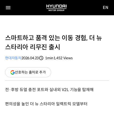
EN
HYUNDAI
영문
MOTOR
전체
사이트
메뉴
GROUP
이동
스마트하고 품격 있는 이동 경험, 더 뉴
스타리아 리무진 출시
현대자동차
2026.04.23
1min
1,452
Views
분량
조회수
(새
선호하는 출처로 추가
창
열림)
전·후방 듀얼 충전 포트와 실내외 V2L 기능을 탑재해
편의성을 높인 더 뉴 스타리아 일렉트릭 모델부터