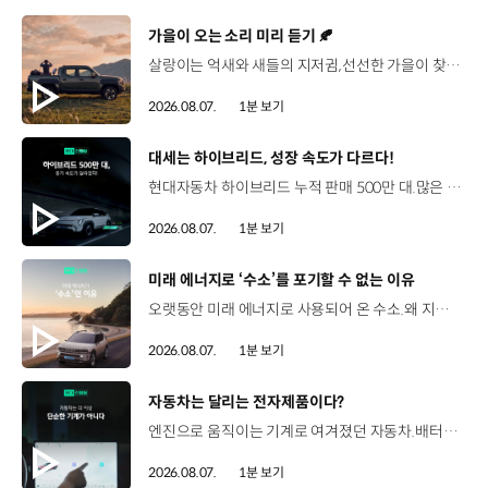
[동영상]
가을이 오는 소리 미리 듣기 🍂
살랑이는 억새와 새들의 지저귐,선선한 가을이 찾아오는 소리. 더 기아 타스만과 함께 계절을 만나보세요. 🎧 *본 영상은 AI를 활용해 제작했습니다. #기아 #더기아타스만 #타스만 #가을 #입추 #Tasman #ASMR
2026.08.07.
1분 보기
[동영상]
대세는 하이브리드, 성장 속도가 다르다!
현대자동차 하이브리드 누적 판매 500만 대.많은 운전자들이 선택한 이유는 무엇일까요? 현대진행형 팟캐스트 EP.21에서 확인하세요.📻 #현대자동차그룹 #현대진행형 #모빌리티팟캐스트 #하이브리드 #연료 #미래모빌리티 #모빌리티
2026.08.07.
1분 보기
[동영상]
미래 에너지로 ‘수소’를 포기할 수 없는 이유
오랫동안 미래 에너지로 사용되어 온 수소.왜 지금까지도 중요한 선택지로 꼽힐까요? 현대진행형 팟캐스트 EP.21에서 확인하세요.📻 #현대자동차그룹 #현대진행형 #모빌리티팟캐스트 #수소전기차 #수소에너지 #연료 #미래모빌리티 #모빌리티
2026.08.07.
1분 보기
[동영상]
자동차는 달리는 전자제품이다?
엔진으로 움직이는 기계로 여겨졌던 자동차.배터리와 소프트웨어를 통해 어떻게 바뀌고 있을까요? 현대진행형 팟캐스트 EP.21에서 확인하세요.📻 #현대자동차그룹 #현대진행형 #모빌리티팟캐스트 #SDV #전기차 #연료 #미래모빌리티 #모빌리티
2026.08.07.
1분 보기