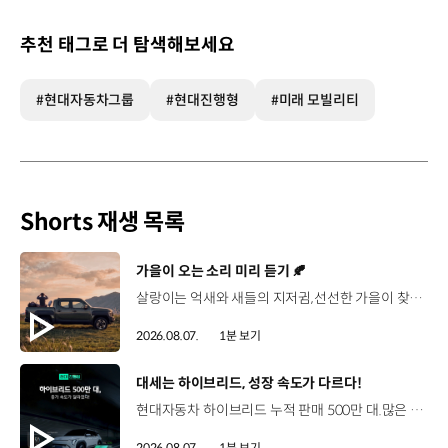
추천 태그로 더 탐색해보세요
#현대자동차그룹
#현대진행형
#미래 모빌리티
Shorts 재생 목록
[동영상]
가을이 오는 소리 미리 듣기 🍂
살랑이는 억새와 새들의 지저귐,선선한 가을이 찾아오는 소리. 더 기아 타스만과 함께 계절을 만나보세요. 🎧 *본 영상은 AI를 활용해 제작했습니다. #기아 #더기아타스만 #타스만 #가을 #입추 #Tasman #ASMR
2026.08.07.
1분 보기
[동영상]
대세는 하이브리드, 성장 속도가 다르다!
현대자동차 하이브리드 누적 판매 500만 대.많은 운전자들이 선택한 이유는 무엇일까요? 현대진행형 팟캐스트 EP.21에서 확인하세요.📻 #현대자동차그룹 #현대진행형 #모빌리티팟캐스트 #하이브리드 #연료 #미래모빌리티 #모빌리티
2026.08.07.
1분 보기