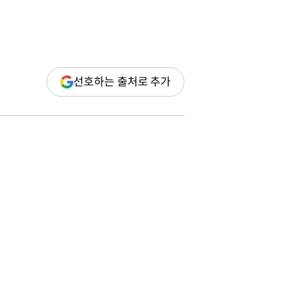
(새
선호하는 출처로 추가
창
열림)