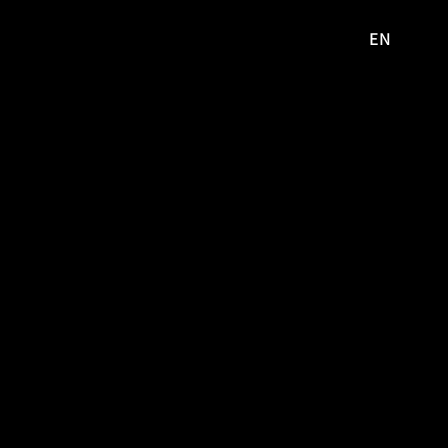
EN
영문
사이트로
이동