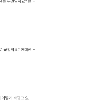
현대자동차 하이브리드 누적 판매 500만 대.많은 운전자들이 선택한 이유는 무엇일까요? 현대진행형 팟캐스트 EP.21에서 확인하세요.📻 #현대자동차그룹 #현대진행형 #모빌리티팟캐스트 #하이브리드 #연료 #미래모빌리티 #모빌리티
오랫동안 미래 에너지로 사용되어 온 수소.왜 지금까지도 중요한 선택지로 꼽힐까요? 현대진행형 팟캐스트 EP.21에서 확인하세요.📻 #현대자동차그룹 #현대진행형 #모빌리티팟캐스트 #수소전기차 #수소에너지 #연료 #미래모빌리티 #모빌리티
엔진으로 움직이는 기계로 여겨졌던 자동차.배터리와 소프트웨어를 통해 어떻게 바뀌고 있을까요? 현대진행형 팟캐스트 EP.21에서 확인하세요.📻 #현대자동차그룹 #현대진행형 #모빌리티팟캐스트 #SDV #전기차 #연료 #미래모빌리티 #모빌리티