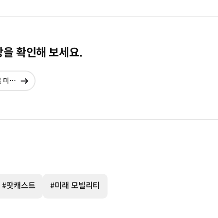
상을 확인해 보세요.
지하 터널부터 하늘길까지 '레이어링'이 바꿀 미래 도시의 모습 (with 엑소) | 현대진행형 팟캐스트 EP. 18
현재창에서
이동
#팟캐스트
#미래 모빌리티