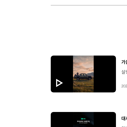
[
가
202
[
대