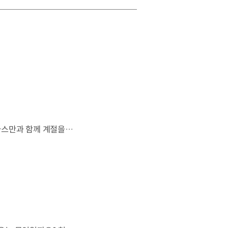
살랑이는 억새와 새들의 지저귐,선선한 가을이 찾아오는 소리. 더 기아 타스만과 함께 계절을 만나보세요. 🎧 *본 영상은 AI를 활용해 제작했습니다. #기아 #더기아타스만 #타스만 #가을 #입추 #Tasman #ASMR