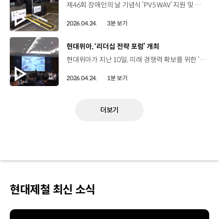
제46회 장애인의 날 기념식 ‘PV5 WAV’ 지원 및 전시서울 광진구 워커힐 호텔2026년 4월 20일(월) 장애에 대한 인식 개선을 위해 매년 열리는 ‘장애인의 날 기념식’ 300여 명 참석한 가운데, 유공자 포상, 올해의 장애인상 시상 등 진행 교통약자의 이동권 확대에 앞장서 온 기아 한국장애인개발원 협업 기반 ‘장애인의 날 기념식’ 의전차량 지원 최양석 상무 / 기아 Fleet사업실장이번 PV5 WAV 이동 셔틀 지원이 교통약자분들의 하루에 작은 변화가 되었기를 바라며, 앞으로도 기아는 모두가 함께 이용할 수 있는 모빌리티 환경을 구축하기 위해 지속적인 노력을 이어가겠습니다. 휠체어 승객에 특화된 ‘PV5 WAV’ ‘올해의 장애인상’ 수상자 이동 지하철역 ↔ 행사장 구간 이동 셔틀로 활용 국내 전기차 최초 측면 출입 방식 ‘수동식 인플로어 2단 슬로프’ 적용 휠체어 고정장치·3점식 안전벨트 교통약자의 탑승 편의성과 안전성 강화 김남영 / 장애인 인권헌장 낭독자원래 제가 차를 탈 때는 항상 누군가의 도움만 받고 수동적인 형태가 됐었는데 PV5는 주체성을 가지고 탈 수 있을 것 같아서 향후에는 다른 장애인과 여행도 가는 그림을 그려보고 싶습니다. 이경희 / 올해의 장애인상 대통령표창장애인 콜택시를 이용했을 때는 흔들림이 굉장히 많은데 PV5를 탔을 때는 ‘이게 달리고 있나’ 싶을 정도로 되게 조용하고 승차감이 좋았습니다. 옆에서 탈 때는 뒤에 차가 와도 위험한 것이 없다는 게 장점입니다. 자유로운 이동의 기쁨을 선물한 ‘PV5 WAV’ 이혜림 과장 / 한국장애인개발원 대외협력부PV5 WAV 차량을 통해 휠체어 이용자분들의 이동 편의가 한층 개선되는 모습을 현장에서 직접 확인할 수 있었는데요. 앞으로도 이러한 협력이 더 확대되어서 일상 속 이동권이 자연스럽게 보장되기를 기대합니다. "모두의 이동권 실현을 위한 기아의 동행은 계속됩니다"
2026.04.24.
3분 보기
[동영상]
현대위아, ‘리더십 전략 포럼’ 개최
현대위아가 지난 10일, 미래 경쟁력 확보를 위한 ‘리더십 전략 포럼’을 열고 성장 방안을 모색했습니다. 이번 포럼은 임원진을 포함한 총 46명의 리더들이 참석한 가운데 다양한 주제에 대한 심층 토의가 이뤄졌는데요. 사업전략 세션에서는 현대위아 사업군별 안건을 상정해 발표하고 일하는 방식 세션에서는 ‘AI 전환기에 리더의 역할과 조직의 선택’을 주제로 의견을 공유했습니다. 이어 AI 인사이트 세션에서는 ‘AI 기반 자율 운영 체계’ 확립에 대한 토의를 진행하면서 등대공장 추진에 대한 공감대를 형성했습니다. 현대위아는 이번 포럼을 바탕으로 경영층의 결속을 다지고 AI 기반 미래 경쟁력 확보에 속도를 낼 계획입니다.
2026.04.24.
1분 보기
더보기
현대제철 최신 소식