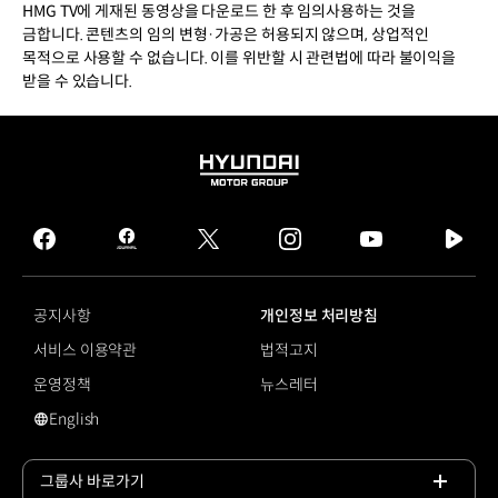
HMG TV에 게재된 동영상을 다운로드 한 후 임의사용하는 것을
금합니다. 콘텐츠의 임의 변형·가공은 허용되지 않으며, 상업적인
목적으로 사용할 수 없습니다. 이를 위반할 시 관련법에 따라 불이익을
받을 수 있습니다.
HYUNDAI
MOTOR
GROUP
facebook
hmg
twitter
instagram
youtube
naver
journal
tv
facebook
공지사항
개인정보 처리방침
서비스 이용약관
법적고지
운영정책
뉴스레터
English
영문 사이트로 이동
그룹사 바로가기