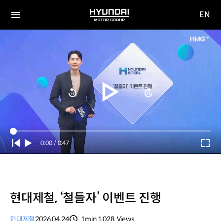
EN
HYUNDAI
영문
MOTOR
전체
사이트
메뉴
GROUP
이동
Current
0:00
/
Duration
0:47
Time
현대제철, ‘철들자’ 이벤트 진행
현대제철
2026.04.24
1min
1,028
Views