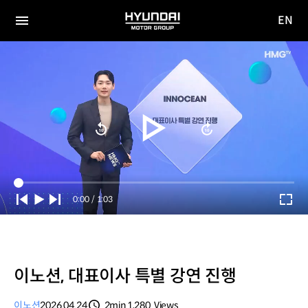
EN
HYUNDAI
영문
MOTOR
전체
사이트
메뉴
GROUP
이동
Current
0:00
/
Duration
1:03
Time
이노션, 대표이사 특별 강연 진행
이노션
2026.04.24
2min
1,280
Views