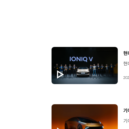
[
현
202
[
기