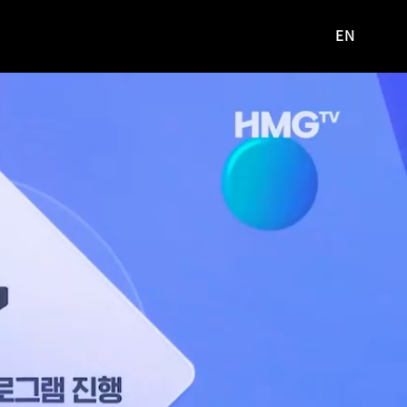
EN
영문
사이트로
이동