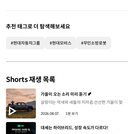
이동
추천 태그로 더 탐색해보세요
#현대자동차그룹
#현대모비스
#무인소방로봇
Shorts 재생 목록
[동영상]
가을이 오는 소리 미리 듣기 🍂
살랑이는 억새와 새들의 지저귐,선선한 가을이 찾아오는 소리. 더 기아 타스만과 함께 계절을 만나보세요. 🎧 *본 영상은 AI를 활용해 제작했습니다. #기아 #더기아타스만 #타스만 #가을 #입추 #Tasman #ASMR
2026.08.07.
1분 보기
[동영상]
대세는 하이브리드, 성장 속도가 다르다!