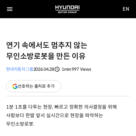
EN
HYUNDAI
영문
MOTOR
전체
사이트
메뉴
GROUP
이동
연기 속에서도 멈추지 않는
무인소방로봇을 만든 이유
현대자동차그룹
2026.04.28
1min
997
Views
분량
조회수
(새
선호하는 출처로 추가
창
열림)
1분 1초를 다투는 현장, 빠르고 정확한 의사결정을 위해
사람보다 한발 앞서 실시간으로 현장을 파악하는
무인소방로봇.