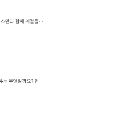
살랑이는 억새와 새들의 지저귐,선선한 가을이 찾아오는 소리. 더 기아 타스만과 함께 계절을 만나보세요. 🎧 *본 영상은 AI를 활용해 제작했습니다. #기아 #더기아타스만 #타스만 #가을 #입추 #Tasman #ASMR
현대자동차 하이브리드 누적 판매 500만 대.많은 운전자들이 선택한 이유는 무엇일까요? 현대진행형 팟캐스트 EP.21에서 확인하세요.📻 #현대자동차그룹 #현대진행형 #모빌리티팟캐스트 #하이브리드 #연료 #미래모빌리티 #모빌리티