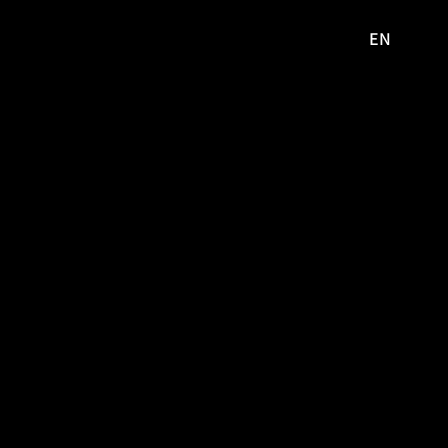
EN
영문
사이트로
이동