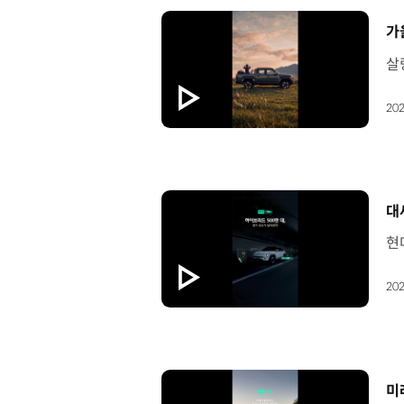
[
가
202
[
대
202
[
미