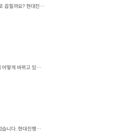
오랫동안 미래 에너지로 사용되어 온 수소.왜 지금까지도 중요한 선택지로 꼽힐까요? 현대진행형 팟캐스트 EP.21에서 확인하세요.📻 #현대자동차그룹 #현대진행형 #모빌리티팟캐스트 #수소전기차 #수소에너지 #연료 #미래모빌리티 #모빌리티
엔진으로 움직이는 기계로 여겨졌던 자동차.배터리와 소프트웨어를 통해 어떻게 바뀌고 있을까요? 현대진행형 팟캐스트 EP.21에서 확인하세요.📻 #현대자동차그룹 #현대진행형 #모빌리티팟캐스트 #SDV #전기차 #연료 #미래모빌리티 #모빌리티
휘발유가 오랫동안 도로에서 살아남은 이유.생각보다 강력한 장점이 있었습니다. 현대진행형 팟캐스트 EP.21에서 확인하세요.📻 #현대자동차그룹 #현대진행형 #모빌리티팟캐스트 #휘발유 #내연기관 #연료 #미래모빌리티 #모빌리티