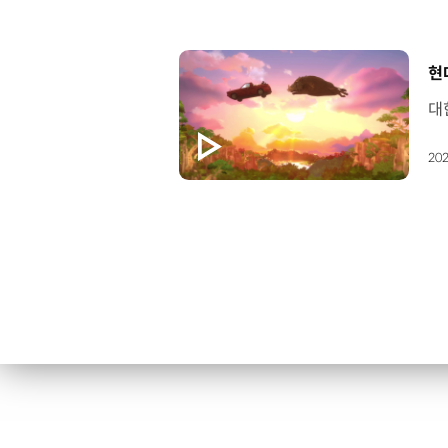
[
현
202