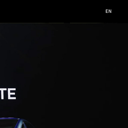
EN
영문
사이트로
이동