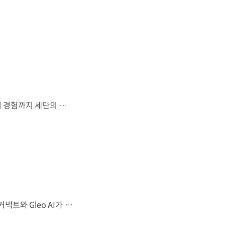
시선을 사로잡는 미래지향적 디자인과 플레오스 커넥트로 완성한 디지털 경험까지.세단의 새로운 기준을 제시하는 디 올 뉴 아반떼를 만나보세요. *본 영상은 AI를 활용해 제작했습니다. #현대자동차 #디올뉴아반떼 #아반떼 #플레오스커넥트 #글레오AI 유튜브 쇼츠 보기
샤크 노즈 형상과 심리스 호라이즌 램프가 완성한 세련된 외관플레오스 커넥트와 Gleo AI가 만드는 스마트한 운전 경험까지. 새롭게 진화한 더 뉴 그랜저를 영상으로 만나보세요. #현대자동차 #더뉴그랜저 #플레오스커넥트 #그랜저 #플래그십세단 #TheNewGrandeur #PleosConnect