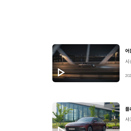
[
어
202
[
플