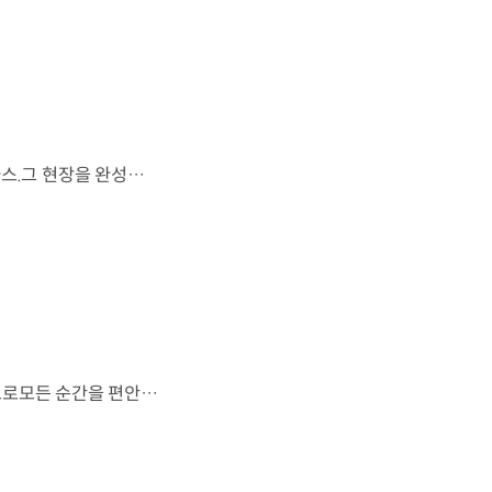
FIFA 월드컵 2026™에서 세계 최초로 라이브 퍼포먼스를 선보인 아틀라스.그 현장을 완성한 시니어 프로그램 매니저 세스 데이비스(Seth Davis)가 전하는 퍼포먼스의 비하인드 스토리를 만나보세요. 인터뷰 전문 보기 ▶ 자세히 보기 ▶ #현대자동차 #보스턴다이나믹스 #아틀라스 #로보틱스 #BostonDynamics #Atlas #Robotics #NextStartsNow
도시의 빛을 지나, 숲의 고요를 따라.세련된 디자인과 정제된 주행 감각으로모든 순간을 편안하게 완성하는 더 뉴 그랜저를 만나보세요. *본 영상은 AI를 활용해 제작했습니다. #현대자동차 #더뉴그랜저 #플래그십세단 #그랜저 #플레오스커넥트