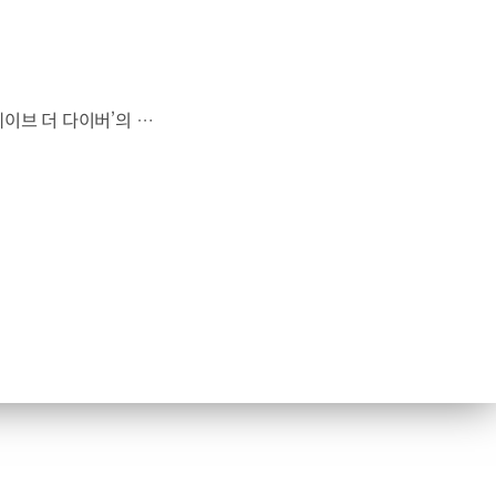
대한민국 최초 BAFTA 게임 어워드의 게임 디자인 부문 수상에 빛나는‘데이브 더 다이버’의 최신 DLC에 포니 픽업이 등장합니다.데이브 더 다이버 - 인 더 정글 속 포니 픽업의 활약을 체험해 보세요. Steam, Nintendo Switch 2 Nintendo Switch, PS5 PS4, Xbox Series X|S, Epic Games Store에서 만나 볼 수 있습니다. #현대자동차 #데이브더다이버 #인더정글 #민트로켓 #게임콜라보 #포니픽업 #포니 유튜브 쇼츠 보기 >