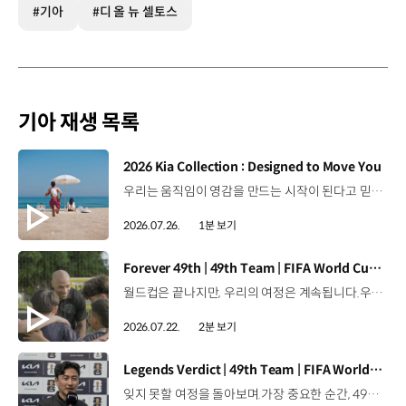
#기아
#디 올 뉴 셀토스
기아 재생 목록
[동영상]
2026 Kia Collection : Designed to Move You
우리는 움직임이 영감을 만드는 시작이 된다고 믿습니다. 기아만의 Movement로 당신의 일상에 영감을 더해줄 2026 Kia Collection을 만나보세요. Designed to move you. Kia Collection 자세히 보기 ▶ #Kia #기아 #KiaCollection #기아컬렉션 #Designedtomoveyou #lifestyle
2026.07.26.
1분 보기
[동영상]
Forever 49th | 49th Team | FIFA World Cup 2026™
월드컵은 끝나지만, 우리의 여정은 계속됩니다.우리는 영원한 49번째 팀입니다. 자세히 보기 ▶ #Kia #InspirationConnectsUsAll #49thTeam #OMBC #FIFAWorldCup2026 유튜브 쇼츠 보기 >
2026.07.22.
2분 보기
[동영상]
Legends Verdict | 49th Team | FIFA World Cup 2026™
잊지 못할 여정을 돌아보며.가장 중요한 순간, 49번째 팀이 공을 건네며 완벽하게 임무를 해낸 그 순간을 함께 돌아봅니다. 자세히 보기 ▶ #Kia #InspirationConnectsUsAll #49thTeam #OMBC #FIFAWorldCup2026 유튜브 쇼츠 보기 >