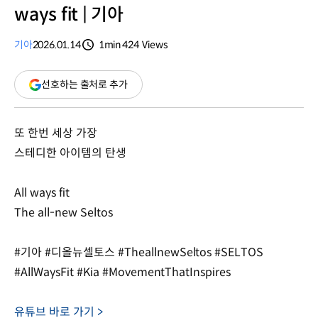
ways fit | 기아
기아
2026.01.14
1min
424
Views
분량
조회수
(새
선호하는 출처로 추가
창
열림)
또 한번 세상 가장
스테디한 아이템의 탄생
All ways fit
The all-new Seltos
#기아 #디올뉴셀토스 #TheallnewSeltos #SELTOS
#AllWaysFit #Kia #MovementThatInspires
유튜브 바로 가기 >