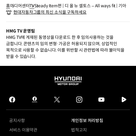
홈
미디어센터
TV
Steady Item편 | 디 올 뉴 셀토스 – All ways fit | 기아
현대자동차그룹의 최신 소식을 구독하세요
HMG TV 운영팀
HMG TV에 게재된 동영상을 다운로드 한 후 임의사용하는 것을
금합니다. 콘텐츠의 임의 변형·가공은 허용되지 않으며, 상업적인
목적으로 사용할 수 없습니다. 이를 위반할 시 관련법에 따라 불이익을
받을 수 있습니다.
HYUNDAI
MOTOR
GROUP
facebook
hmg
twitter
instagram
youtube
naver
journal
tv
facebook
공지사항
개인정보 처리방침
서비스 이용약관
법적고지