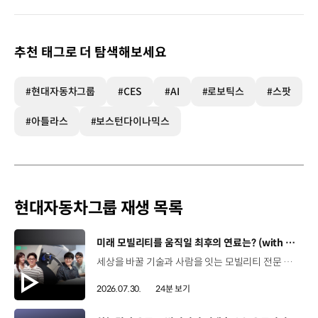
추천 태그로 더 탐색해보세요
#현대자동차그룹
#CES
#AI
#로보틱스
#스팟
#아틀라스
#보스턴다이나믹스
현대자동차그룹 재생 목록
[동영상]
미래 모빌리티를 움직일 최후의 연료는? (with 우주먼지, 항성) | 현대진행형 팟캐스트 EP. 21
세상을 바꿀 기술과 사람을 잇는 모빌리티 전문 팟캐스트, 현대진행형. 🔊 과학커뮤니케이터 이독실, 여도은 앵커,그리고 천문학자 우주먼지, 과학커뮤니케이터 항성과 함께했습니다. 휘발유부터 전기차, 수소전기차, 하이브리드까지미래 모빌리티를 움직일 연료는 무엇일까요? 스물한 번째 에피소드에서는 자동차의 '연료'를 주제로다양한 에너지가 만들어갈 미래 모빌리티 라이프스타일을 이야기합니다. 연료가 바뀌면 자동차도, 우리의 이동 방식도 달라지지 않을까요?현대진행형 21편에서 확인해 보세요. 현대진행형 팟빵▶ 현대진행형 애플 팟캐스트▶현대진행형 스포티파이▶ 00:00 하이라이트00:21 인트로 / 자기소개00:58 자동차의 성격, 무엇으로 결정될까?03:38 연료란, 자동차의 성격을 결정하는 DNA04:24 휘발유는 어떻게 연료 경쟁에서 살아남았을까06:09 휘발유의 과거와 현재, 유연휘발유 속 납성분07:02 지구를 납으로 오염시키던 유연휘발유가 사라진 이유08:47 달리는 전자제품이 된 자동차, SDV 시대로의 전환09:46 '기계공학' 시스템에서 '소프트웨어'로 변화하는 모빌리티11:18 친환경차 시대가 오기까지의 기술적 과제11:43 전기차 배터리가 풀어야 할 숙제12:25 배터리를 관리하는 BMS 기술13:51 수소전기차, 인프라가 먼저일까 수요가 먼저일까?14:23 수소가 청정 연료로 주목받는 이유15:08 우주에서 가장 흔한 원소, 수소 생산과 운송의 현실적인 과제16:49 수소가 필요한 모빌리티는 따로 있다18:21 하이브리드가 대세인 시대, 그 이유는? 19:26 하이브리드는 연료 과도기를 견디게 해주는 기술21:44 전기·수소·하이브리드를 함께 준비하는 멀티 파워트레인 전략이란?23:30 클로징 *본 영상에 포함된 참여자의 의견은 현대자동차그룹의 공식 입장과 다를 수 있습니다. #현대자동차그룹 #현대진행형 #모빌리티팟캐스트 #전기차 #수소전기차 #연료 #에너지 #미래모빌리티 #모빌리티 #팟캐스트
2026.07.30.
24분 보기