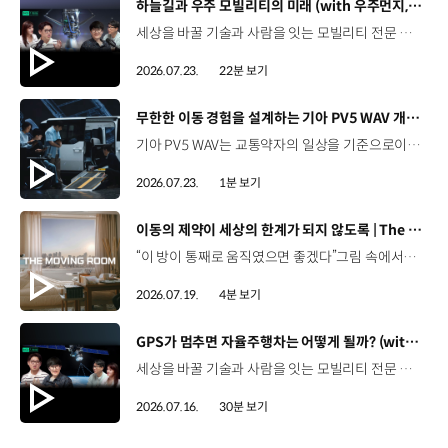
[동영상]
하늘길과 우주 모빌리티의 미래 (with 우주먼지, 항성) | 현대진행형 팟캐스트 EP. 20
세상을 바꿀 기술과 사람을 잇는 모빌리티 전문 팟캐스트, 현대진행형. 🔊 과학커뮤니케이터 이독실, 여도은 앵커,그리고 천문학자 우주먼지, 과학커뮤니케이터 항성과 함께했습니다. 우주정거장을 거쳐 뉴욕으로 향하는 미래를 상상해본 적 있나요?스무 번째 에피소드에서는 하늘 위 교통 체계와 이동 수단의 모습,그리고 지상을 넘어 우주로 확장되는 모빌리티의 가능성까지 살펴봅니다. 하늘길이 열리면 우리의 일상은 어떻게 달라질지,현대진행형 20편에서 확인해 보세요. 현대진행형 팟빵▶현대진행형 애플 팟캐스트▶현대진행형 스포티파이▶ 00:00 하이라이트00:24 인트로 / 자기소개00:47 하늘길의 교통은 어떻게 다를까02:33 하늘의 교통 관제 시스템03:10 하늘을 나는 자동차의 모습은?05:10 미래 하늘길의 동력원과 연료06:42 휘발유 대신 항공유가 쓰일 가능성07:18 자동차에서 모빌리티로의 변화08:13 하늘길 시대의 도로와 도시10:02 우주 모빌리티는 어디까지 가능할까12:18 우주를 경험하는 미래12:57 우주로 확장되는 모빌리티13:30 하늘과 우주에서 좋은 차의 기준은?14:54 우주 관광은 누구나 가능할까16:35 현대로템과 한국 우주 산업의 미래18:37 미래 모빌리티가 바꿀 우리의 일상 *본 영상에 포함된 참여자의 의견은 현대자동차그룹의 공식 입장과 다를 수 있습니다. #현대자동차그룹 #현대진행형 #모빌리티팟캐스트 #UAM #스카이모빌리티 #하늘길 #자율주행 #우주 #우주항공 #모빌리티 #팟캐스트
2026.07.23.
22분 보기
[동영상]
무한한 이동 경험을 설계하는 기아 PV5 WAV 개발 스토리 | The Moving Room
기아 PV5 WAV는 교통약자의 일상을 기준으로이동 과정을 다시 설계했습니다. 탑승자의 목적에 맞게 확장되는 모빌리티, PV5 WAV 개발 스토리를 영상으로 확인해 보세요. #현대자동차그룹 #TheMovingRoom #기아 #PV5 #PV5WAV #PBV #목적기반모빌리티
2026.07.23.
1분 보기
[동영상]
이동의 제약이 세상의 한계가 되지 않도록 | The Moving Room
“이 방이 통째로 움직였으면 좋겠다”그림 속에서만 그리던 여행이 현실이 되기까지 기아 PV5 WAV는 필요한 의료 장비를 싣고가족과 한 공간에서 함께 떠날 수 있도록이동의 경험을 다시 설계했습니다. 같은 풍경을 보고, 같은 순간을 나누는 일현대자동차그룹은 모두를 위한 이동을 만들어갑니다. #현대자동차그룹 #TheMovingRoom #PV5 #기아 #목적기반모빌리티 #PV5WAV #PBV
2026.07.19.
4분 보기
[동영상]
GPS가 멈추면 자율주행차는 어떻게 될까? (with 우주먼지, 항성) | 현대진행형 팟캐스트 EP. 19
세상을 바꿀 기술과 사람을 잇는 모빌리티 전문 팟캐스트, 현대진행형. 🔊 과학커뮤니케이터 이독실, 여도은 앵커,그리고 새로운 얼굴, 천문학자 우주먼지, 과학 커뮤니케이터 항성과 함께 돌아왔습니다. 열아홉 번째 에피소드에서는 우리에게 익숙한 GPS를 주제로내비게이션이 내 위치를 파악하는 기본 원리부터터널과 도심에서 GPS 정보에 오차가 발생하는 이유,그리고 자율주행 기술과 어떤 방식으로 연결되는지 살펴봅니다. 하늘의 별을 보고 길을 찾던 시대에서오늘날 GPS가 모빌리티를 움직이게 되기까지의 이야기.현대진행형 19편에서 확인해 보세요. 현대진행형 팟빵 ▶현대진행형 애플 팟캐스트 ▶현대진행형 스포티파이 ▶ 00:00 하이라이트00:24 인트로 / 자기소개02:25 별을 보며 길을 찾던 시대03:55 GPS가 내 위치를 찾는 원리05:39 내비게이션은 왜 가끔 엉뚱한 길로 갈까?08:56 어느 날 GPS가 일제히 멈춘다면?09:39 GPS가 멈추면 자율주행차는 어떻게 될까11:21 더 안전하게 길을 읽는 센서퓨전 기술12:30 자율주행 시대, 도로도 함께 진화해야 한다15:51 길을 잘 찾는 자율주행, '촉'이 생길 수 있을까?19:10 GPS가 어려워하는 '높이'를 예측하려면20:42 자율주행 시대의 고정밀 지도, 솔맵23:38 내비게이션 길 찾기 알고리즘과 새로운 기능들26:11 별자리를 찾아주는 선루프? 천문학자가 미래 자동차에 바라는 것28:30 이동 경험을 확장하는 미래 모빌리티의 역할 *본 영상에 포함된 참여자의 의견은 현대자동차그룹의 공식 입장과 다를 수 있습니다. #현대자동차그룹 #현대진행형 #모빌리티팟캐스트 #GPS #인공위성 #자율주행 #센서퓨전 #모빌리티 #팟캐스트
2026.07.16.
30분 보기