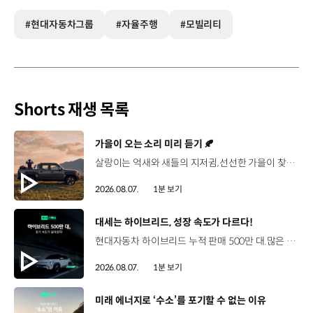
#현대자동차그룹
#자율주행
#모빌리티
Shorts 재생 목록
[동영상]
가을이 오는 소리 미리 듣기 🍂
살랑이는 억새와 새들의 지저귐,선선한 가을이 찾아오는 소리. 더 기아 타스만과 함께 계절을 만나보세요. 🎧 *본 영상은 AI를 활용해 제작했습니다. #기아 #더기아타스만 #타스만 #가을 #입추 #Tasman #ASMR
2026.08.07.
1분 보기
[동영상]
대세는 하이브리드, 성장 속도가 다르다!
현대자동차 하이브리드 누적 판매 500만 대.많은 운전자들이 선택한 이유는 무엇일까요? 현대진행형 팟캐스트 EP.21에서 확인하세요.📻 #현대자동차그룹 #현대진행형 #모빌리티팟캐스트 #하이브리드 #연료 #미래모빌리티 #모빌리티
2026.08.07.
1분 보기
[동영상]
미래 에너지로 ‘수소’를 포기할 수 없는 이유