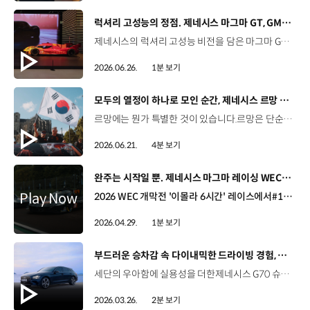
[동영상]
럭셔리 고성능의 정점. 제네시스 마그마 GT, GMR–001 디자인 모델 아시아 최초 공개 | 2026 부산모빌리티쇼
제네시스의 럭셔리 고성능 비전을 담은 마그마 GT 콘셉트와GMR-001 하이퍼카 디자인 모델의 실물 버전을 아시아 최초로 공개합니다. '역동적인 우아함'이 느껴지는 마그마 GT 콘셉트와한국적 정체성을 담은 GMR-001 하이퍼카 디자인 모델까지,2026 부산모빌리티쇼에서 직접 만나보세요. #제네시스 #마그마GT콘셉트 #GMR001 #부산모빌리티쇼 #제네시스마그마레이싱 #Genesis #MagmaGTConcept #BIMOS
2026.06.26.
1분 보기
[동영상]
모두의 열정이 하나로 모인 순간, 제네시스 르망 24시간
르망에는 뭔가 특별한 것이 있습니다.르망은 단순한 레이스를 넘어, 전혀 다른 감동을 선사합니다. 열정은 사람들을 하나로 모읍니다.자동차는 어느새 당신 자신의 일부가 됩니다. 낮이 밤으로 바뀌고,당신은 본능에 따라 달립니다. 승리하기 위해서는 모든 것이 완벽하게 맞아떨어져야 합니다.팀. 머신. 그리고 타이밍. 그리고 결국,중요한 것은 그 결승선을 통과하는 순간과당신을 그곳까지 이끌어 준 사람들입니다. 낮과 밤을 넘어 본능으로 질주한 24시간.모두의 열정이 하나로 모인 제네시스 르망 24시간을 영상으로 만나보세요. #제네시스 #제네시스마그마레이싱 #르망24시 #내구레이스 #모터스포츠 #GenesisMagmaRacing #LeMans24h #WEC #Motorsport
2026.06.21.
4분 보기
[동영상]
완주는 시작일 뿐. 제네시스 마그마 레이싱 WEC 데뷔 현장
2026 WEC 개막전 '이몰라 6시간' 레이스에서#17, #19 차량 모두 결승선을 통과하며성공적으로 데뷔를 마친 제네시스의 GMR-001 하이퍼카. 고난도 서킷 위에서 안정적인 주행을 펼친 제네시스 마그마 레이싱의 도전을 영상으로 확인해 보세요. #제네시스 #제네시스마그마레이싱 #WEC #이몰라6시간 #Genesis #GenesisMagmaRacing #GMR001
2026.04.29.
1분 보기
[동영상]
부드러운 승차감 속 다이내믹한 드라이빙 경험, 제네시스 G70 슈팅브레이크
세단의 우아함에 실용성을 더한제네시스 G70 슈팅브레이크. 후면까지 매끄럽게 확장된 스포티한 실루엣,최대 1,535L의 넓은 러기지 공간까지. 스포츠 세단의 새로운 기준을 만드는제네시스 G70 슈팅브레이크를 영상으로 확인해 보세요. #제네시스 #G70슈팅브레이크 #스포츠세단 #모빌리티 #GENESIS #G70ShootingBrake
2026.03.26.
2분 보기