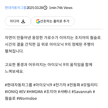
현대자동차그룹
2025.03.28
1min
746
Views
분량
조회수
(새
선호하는 출처로 추가
미디어
다운로드
창
열림)
자연이 만들어낸 웅장한 가로수가 이어지는 조지아의 웜슬로.
시간의 결을 간직한 길 위로 아이오닉 9의 정제된 주행이
펼쳐집니다.
고요한 풍경과 어우러지는 아이오닉 9의 움직임을 함께
느껴보세요.
#현대자동차그룹 #아이오닉9 #전기차 #전동화 #모빌리티
#IONIQ #EV #HMGMA #조지아 #서배너 #Savannah #
웜슬로 #Wormsloe