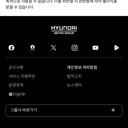
목적으로 사용할 수 없습니다. 이를 위반할 시 관련법에 따라 불이익을
받을 수 있습니다.
HYUNDAI
MOTOR
GROUP
facebook
hmg
twitter
instagram
youtube
naver
journal
tv
facebook
공지사항
개인정보 처리방침
서비스 이용약관
법적고지
운영정책
뉴스레터
English
영문 사이트로 이동
그룹사 바로가기
목록
열기