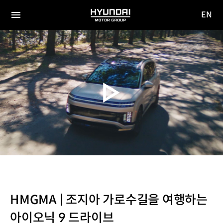
EN
HYUNDAI
영문
MOTOR
전체
사이트
메뉴
GROUP
이동
HMGMA | 조지아 가로수길을 여행하는
아이오닉 9 드라이브