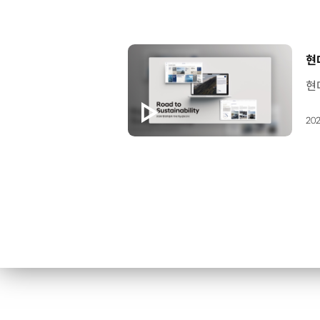
[
현
202