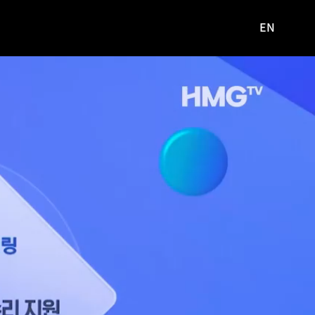
EN
영문
사이트로
이동