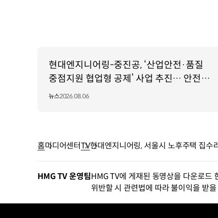
현대엔지니어링-중진공, ‘산업안전·품질
중점지원 협업형 공제’ 사업 추진… 안전·
품질 인재 육성 지원
뉴스
2026.08.06
홈
미디어센터
TV
현대엔지니어링, 서울시 노후주택 집수
HMG TV 운영팀
HMG TV에 게재된 동영상을 다운로드 
위반할 시 관련법에 따라 불이익을 받을 