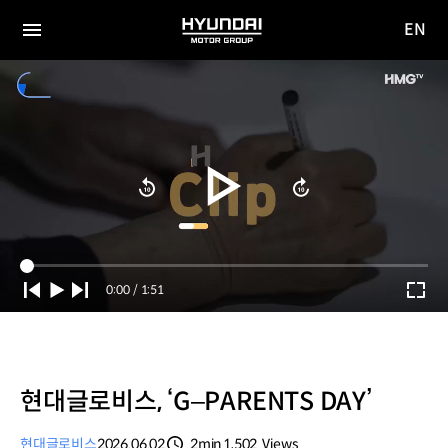
EN
HYUNDAI
영문
MOTOR
전체
사이트
메뉴
GROUP
이동
Current
0:00
/
Duration
1:51
Time
현대글로비스, ‘G–PARENTS DAY’
현대글로비스
2026.06.02
2min
1,502
Views