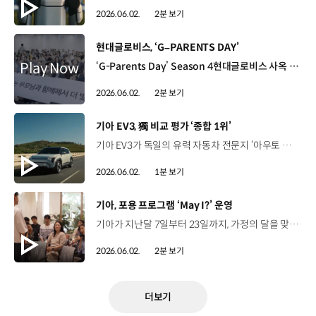
2026.06.02.
2분 보기
[동영상]
현대글로비스, ‘G–PARENTS DAY’
‘G-Parents Day’ Season 4현대글로비스 사옥 2026년 5월 9일(토), 16일(토) 임직원들의 사기와 자긍심 향상을 위한 가족 초청 행사 2022년부터 4년째 시행 중인 ‘G-Parents Day’ 2회차에 걸쳐, 임직원과 부모님 등 약 300명 참여 지동운 상무 / 현대글로비스 비즈니스지원실자녀분이 어떤 공간에서 일하고 있는지, 어떤 분위기 속에서 하루를 보내고 있는지 직접 느껴보시는 이 순간이 부모님과 자녀 모두에게 특별하고 소중한 추억이 되기를 바라겠습니다. 근무공간, 사내 식당 등 자녀가 일하는 사옥 곳곳을 직접 체험 특별강연부모님의 셀프케어를 위한 회복 운동 세션 본사 인근서울숲 국제정원박람회에서 가족사진 촬영 빛나는 오늘의 의미를 담은 가족 뮤지컬 관람 최안수 / 현대글로비스 최성식 매니저 아버지‘멋진 아들의 회사에 초청을 해줘서 아주 즐거운 한때였다’라는 것을 아들한테 고맙다고 전하고 싶습니다. 이명희 / 현대글로비스 제지윤 매니저 어머니직원들의 복지뿐만 아니라 그 가족까지 생각해 준다는 점에서 정말 감동했고요. ‘원 팀’, ‘원 글로비스’라는 느낌이 확실하게 와닿았습니다. 제해원 / 현대글로비스 제지윤 매니저 아버지직접 보니까 정말 대견스럽고 같이 일하는 분들도 좋으신 분들이 많은 것 같아서 제가 보기에 정말 좋았습니다. 수고했어. 우리 딸 고마워. 가족과 함께한 뜻깊은 시간 “자랑스러운 내 가족의 일터, 가족친화 문화를 만들어 갑니다”
2026.06.02.
2분 보기
[동영상]
기아 EV3, 獨 비교 평가 ‘종합 1위’
기아 EV3가 독일의 유력 자동차 전문지 ‘아우토 자이퉁’이 실시한 도심형 크로스오버 전기차 비교 평가에서 ‘종합 1위’를 차지했습니다. EV3는 58.3kWh 배터리를 탑재한 스탠다드 모델로 평가를 받았는데요. 차체, 주행 편의, 파워트레인 항목에서 모두 1위를 차지하며 총점 3,039점을 획득해, 4개 경쟁 차종을 제치고 종합 1위에 올랐습니다. 특히 EV3는 실주행 테스트에서 335km의 항속거리를 기록해 동급 대비 뛰어난 파워트레인 경쟁력을 입증했는데요. 독일의 열악한 도로 상태를 극복하는 섬세한 서스펜션과 넉넉한 공간 등이 장거리 주행의 편안함을 보장한다는 호평을 받았습니다.
2026.06.02.
1분 보기
[동영상]
기아, 포용 프로그램 ‘May I?’ 운영
기아가 지난달 7일부터 23일까지, 가정의 달을 맞아 포용 프로그램 ‘May I?’를 운영했습니다. ‘May I?’는 구성원의 다양한 가족과 돌봄의 모습을 살펴보면서, 일과 가족의 의미를 다시 한번 생각해 보기 위해 마련됐는데요. 부모님 노후 준비, 자녀 육아, 가족 간 대화법 등 다양한 고민을 주제로 한 세션이 진행됐습니다. 박재연 소장 / 리플러스인간연구소일하는 것만큼이나 개인의 삶에서 가족 간의 관계가 차지하고 있는 비중이 얼마나 큰지, 조직 안에서도 얼마나 시너지를 좀 더 내고 싶어 하는지를 볼 수 있는 시간이었습니다. 최민준 소장 / 자라다 남아미술연구소‘많은 고민들을 안고 계시는구나’라는 생각이 들었고요. 또 한편으로는 회사가 전반적으로 복지에 신경을 많이 써주시는 것 같은 좋은 인상을 받았습니다. 워킹대디를 위한 세션에서는 자녀 동반 프로그램도 마련돼 큰 호응을 얻었습니다. 김석영 책임매니저 / 기아 특수상품기획팀아빠의 양육과 돌봄에 대해 다시 한번 생각할 수 있는 계기가 되었고요. 어떤 어려움이 있어도 언제든 믿음직하게 기댈 수 있는 아빠가 되고 싶다는 생각을 하고 있습니다. 황지안 어린이 / 프로그램 참여자 자녀 오늘 아빠랑 함께 한 프로그램 재미있었습니다. 이런 프로그램을 준비해 주셔서 감사합니다. 엄청 재밌었어요. 기아는 앞으로도 건강한 일과 삶을 존중하는 포용의 노력을 이어 나갈 계획입니다.
2026.06.02.
2분 보기
더보기