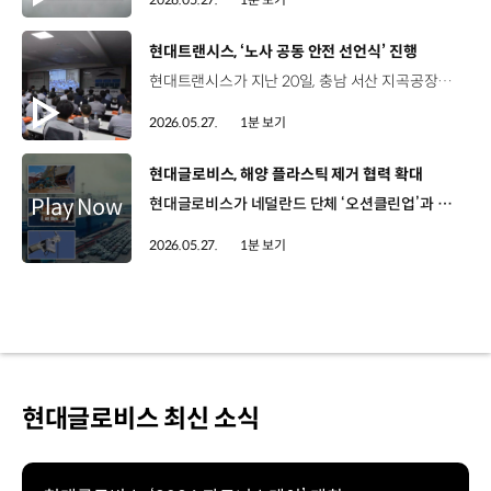
[동영상]
현대트랜시스, ‘노사 공동 안전 선언식’ 진행
현대트랜시스가 지난 20일, 충남 서산 지곡공장에서 ‘노사 공동 안전 선언식’을 개최했습니다. 백철승 대표이사를 비롯해 조윤덕 최고안전책임자 등 노사 임직원 70여 명이 참석한 이번 선언식은, 새롭게 변화하는 노동환경과 정책 속에서 노사가 안전을 위한 협력을 강화하고, 임직원의 안전 의식을 제고하기 위해 마련됐습니다. 노사 대표는 이날, 안전을 경영의 최우선 가치로 삼아 안전·보건 문화 정착에 책임을 다하겠다는 내용의 공동 선언문을 낭독하고, 사내 공모를 통해 선정된 안전 브랜드 마스코트와 슬로건 ‘제로백(Zero Accident, 100% Safety)’도 공개했습니다. 현대트랜시스는 앞으로도 현장의 의견을 반영한 안전 개선 활동을 지속적으로 추진할 계획입니다.
2026.05.27.
1분 보기
[동영상]
현대글로비스, 해양 플라스틱 제거 협력 확대
현대글로비스가 네덜란드 단체 ‘오션클린업’과 협력 파트너십을 연장하고, 해양 플라스틱 쓰레기 제거 활동 지원을 확대합니다. 오션클린업은 강에서 바다로 유입되는 해양 플라스틱 제거 활동 등을 펼치는 글로벌 비영리 단체인데요. 현대글로비스는 2023년 첫 파트너십 이후, 자동차운반선 10척에 ‘ADIS’ 시스템이 적용된 카메라 20대를 설치해 해양 플라스틱 밀집 지역의 위치와 규모 등을 수집해 오션클린업에 제공해 왔습니다. 이를 통해 지난 2023년부터 올해 3월까지, 총 5만 톤 이상의 플라스틱 쓰레기를 수거했는데요. 현대글로비스는 오는 2030년까지 협력을 이어가며, 글로벌 해상 네트워크를 기반으로 한 지속가능한 해양 환경 조성에 기여할 예정입니다.
2026.05.27.
1분 보기
현대글로비스 최신 소식