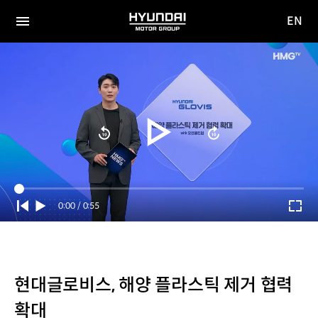
EN
HYUNDAI
영문
MOTOR
전체
사이트
메뉴
GROUP
이동
Current
0:00
/
Duration
0:55
Time
현대글로비스, 해양 플라스틱 제거 협력
확대