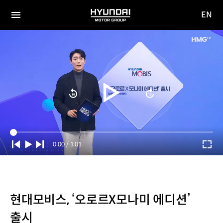
EN
HYUNDAI
영문
MOTOR
전체
사이트
메뉴
GROUP
이동
Current
0:00
/
Duration
1:01
Time
현대모비스, ‘오로르X모나미 에디션’
출시