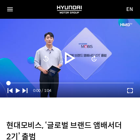
EN
HYUNDAI
영문
MOTOR
전체
사이트
메뉴
GROUP
이동
Current
0:00
/
Duration
1:04
Time
현대모비스, ‘글로벌 브랜드 앰배서더
2기’ 출범