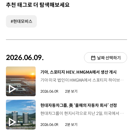
추천 태그로 더 탐색해보세요
#현대모비스
2026.06.09.
날짜 선택하기
[동영상]
기아, 스포티지 HEV, HMGMA에서 생산 개시
기아 미국 법인이 HMGMA에서 스포티지 하이브리드 생산을 본격화했습니다. 기아 스포티지 하이브리드는 HMGMA에서 생산하는 최초의 기아 모델이자, 첫 번째 하이브리드 모델인데요. 현대차 아이오닉 5와 아이오닉 9에 이어 세 번째로 HMGMA에서 생산되는 차량입니다. 현지시간으로 지난 2일 열린 기념행사에는 기아 북미권역본부장 및 미국판매법인장인 윤승규 사장을 비롯해, HMGMA 법인장 허태양 전무와 브라이언 켐프 조지아 주지사 등이 참석했습니다. 이날 행사장에서는 HMGMA에서 생산된 첫 번째 기아 스포티지 하이브리드가 주차 로봇(Parking Robot)에 실려 무대에 등장하며 이목을 집중시켰는데요. 기아 스포티지 하이브리드가 생산 라인업에 합류하면서, HMGMA는 전기차와 하이브리드를 아우르는 전동화 생산 거점으로서의 역할을 강화하게 됐습니다. 기아는 앞으로도 미국 시장을 위한 SUV 생산 및 판매 규모를 확대하고 전체 라인업의 전동화를 더욱 가속화할 예정인데요. 기존의 기아 조지아 공장과 HMGMA의 생산 역량을 더해, 2030년까지 연간 최대 55만 대의 생산 능력을 확보할 것으로 기대를 모으고 있습니다.
2026.06.09.
2분 보기
[동영상]
현대자동차그룹, 美 ‘올해의 자동차 회사’ 선정
현대차그룹이 현지시각으로 지난 2일, 미국에서 열린 ‘오토테크 어워드 2026’에서 ‘올해의 자동차 회사(Automaker of the Year)’에 선정됐습니다. ‘오토테크 어워드’는 글로벌 ICT 리서치 기관인 인포마(Informa) 주관으로, 자동차·모빌리티 분야의 혁신 기술과 기업을 시상하는데요. 현대차그룹은 3년 연속 세계 올해의 차 선정, 혁신적인 전용 EV 플랫폼 운영 등을 비롯해, 각종 디자인상의 수상 경력을 인정받아 ‘올해의 자동차 회사’에 이름을 올렸습니다. 앞서 2021년과 2024년에는 현대차 미국법인이 ‘오토테크 어워드’에서 ‘올해의 자동차 제조사’를 수상한 바 있는데요. 현대차그룹이 수상한 것은 처음이라는 점에서 더욱 의미가 깊습니다. 현대차그룹은 앞으로도 EV 플랫폼 성능, 안전 기준, 디자인 우수성을 계속 강화하고, 소프트웨어 중심 자동차 전략을 가속화하는 등 글로벌 시장에서 커넥티드 모빌리티 역량을 확대해 나갈 계획입니다.
2026.06.09.
2분 보기