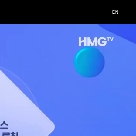
EN
영문
사이트로
이동