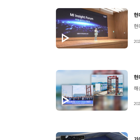
[
현대
202
[
현
202
[
기