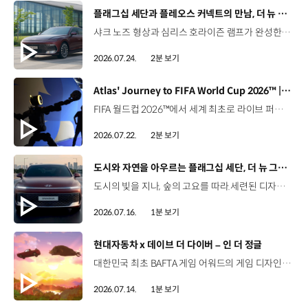
[동영상]
플래그십 세단과 플레오스 커넥트의 만남, 더 뉴 그랜저
샤크 노즈 형상과 심리스 호라이즌 램프가 완성한 세련된 외관플레오스 커넥트와 Gleo AI가 만드는 스마트한 운전 경험까지. 새롭게 진화한 더 뉴 그랜저를 영상으로 만나보세요. #현대자동차 #더뉴그랜저 #플레오스커넥트 #그랜저 #플래그십세단 #TheNewGrandeur #PleosConnect
2026.07.24.
2분 보기
[동영상]
Atlas' Journey to FIFA World Cup 2026™ | 보스턴 다이나믹스
FIFA 월드컵 2026™에서 세계 최초로 라이브 퍼포먼스를 선보인 아틀라스.그 현장을 완성한 시니어 프로그램 매니저 세스 데이비스(Seth Davis)가 전하는 퍼포먼스의 비하인드 스토리를 만나보세요. 인터뷰 전문 보기 ▶ 자세히 보기 ▶ #현대자동차 #보스턴다이나믹스 #아틀라스 #로보틱스 #BostonDynamics #Atlas #Robotics #NextStartsNow
2026.07.22.
2분 보기
[동영상]
도시와 자연을 아우르는 플래그십 세단, 더 뉴 그랜저
도시의 빛을 지나, 숲의 고요를 따라.세련된 디자인과 정제된 주행 감각으로모든 순간을 편안하게 완성하는 더 뉴 그랜저를 만나보세요. *본 영상은 AI를 활용해 제작했습니다. #현대자동차 #더뉴그랜저 #플래그십세단 #그랜저 #플레오스커넥트
2026.07.16.
1분 보기
[동영상]
현대자동차 x 데이브 더 다이버 – 인 더 정글
대한민국 최초 BAFTA 게임 어워드의 게임 디자인 부문 수상에 빛나는‘데이브 더 다이버’의 최신 DLC에 포니 픽업이 등장합니다.데이브 더 다이버 - 인 더 정글 속 포니 픽업의 활약을 체험해 보세요. Steam, Nintendo Switch 2 Nintendo Switch, PS5 PS4, Xbox Series X|S, Epic Games Store에서 만나 볼 수 있습니다. #현대자동차 #데이브더다이버 #인더정글 #민트로켓 #게임콜라보 #포니픽업 #포니 유튜브 쇼츠 보기 >
2026.07.14.
1분 보기