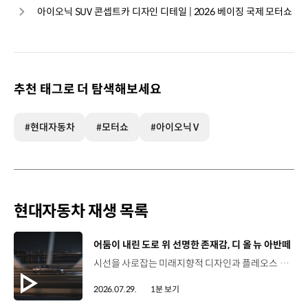
아이오닉 SUV 콘셉트카 디자인 디테일 | 2026 베이징 국제 모터쇼
추천 태그로 더 탐색해보세요
#현대자동차
#모터쇼
#아이오닉 V
현대자동차 재생 목록
[동영상]
어둠이 내린 도로 위 선명한 존재감, 디 올 뉴 아반떼
시선을 사로잡는 미래지향적 디자인과 플레오스 커넥트로 완성한 디지털 경험까지.세단의 새로운 기준을 제시하는 디 올 뉴 아반떼를 만나보세요. *본 영상은 AI를 활용해 제작했습니다. #현대자동차 #디올뉴아반떼 #아반떼 #플레오스커넥트 #글레오AI 유튜브 쇼츠 보기
2026.07.29.
1분 보기