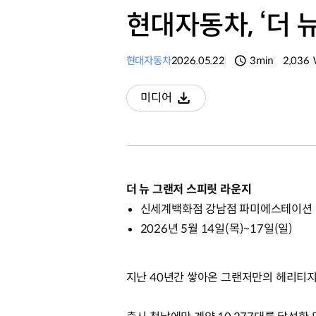
현대자동차, ‘더 
현대자동차
2026.05.22
3min
2,036
분량
조회수
미디어
다운로드
더 뉴 그랜저 스피릿 라운지
신세계백화점 강남점 파미에스테이션
2026년 5월 14일(목)~17일(일)
지난 40년간 쌓아온 그랜저만의 헤리티