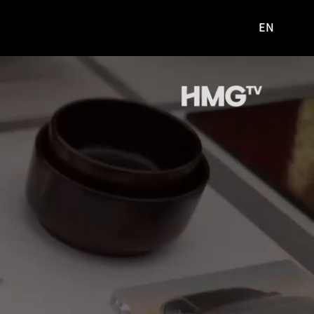
EN
영문
사이트로
이동