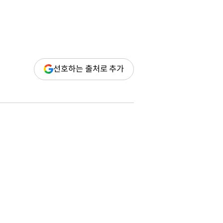
(새
선호하는 출처로 추가
창
열림)