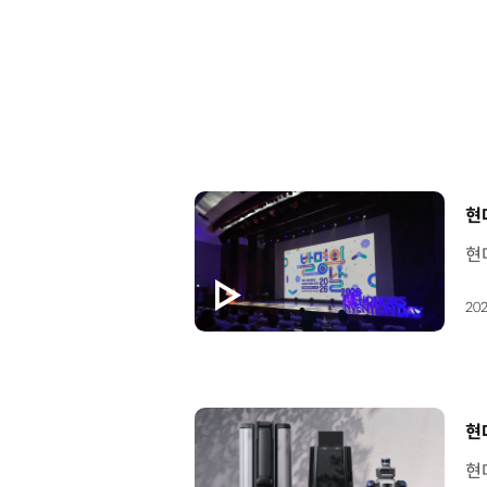
[
현
202
[
현