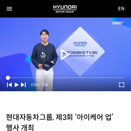
EN
HYUNDAI
영문
MOTOR
전체
사이트
메뉴
GROUP
이동
Current
0:00
/
Duration
2:16
Time
현대자동차그룹, 제3회 ‘아이케어 업’
행사 개최