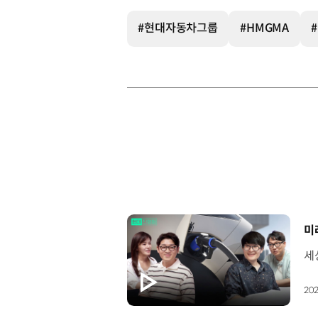
#현대자동차그룹
#HMGMA
[
미
202