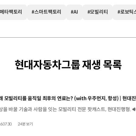
#메타팩토리
#스마트팩토리
#AI
#모빌리티
#로보틱
현대자동차그룹 재생 목록
동영상]
래 모빌리티를 움직일 최후의 연료는? (with 우주먼지, 항성) | 현대진
6.07.30.
24분 보기