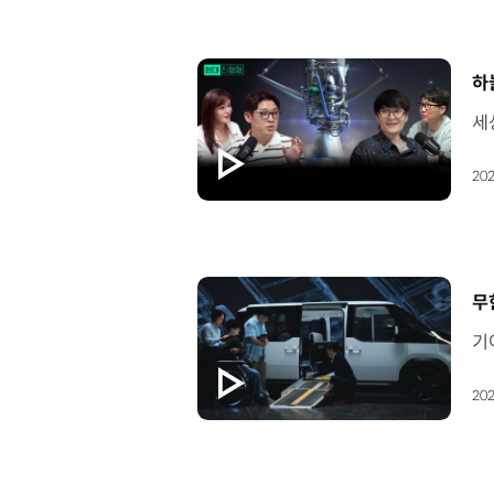
[
하
202
[
무
202