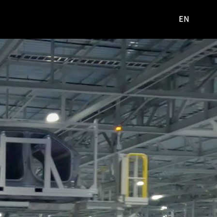
EN
영문
사이트로
이동