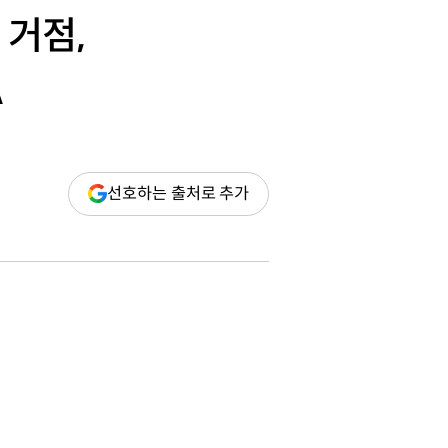
 거점,
A
(새
선호하는 출처로 추가
창
열림)