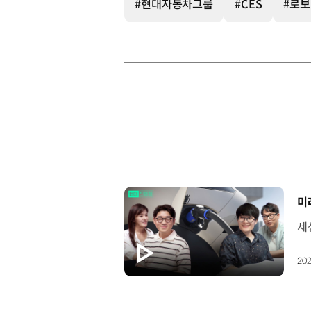
#현대자동차그룹
#CES
#로
[
미
202