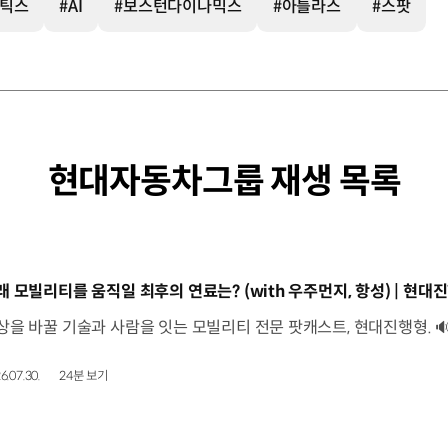
보틱스
#AI
#보스턴다이나믹스
#아틀라스
#스팟
현대자동차그룹 재생 목록
동영상]
래 모빌리티를 움직일 최후의 연료는? (with 우주먼지, 항성) | 현대진
6.07.30.
24분 보기