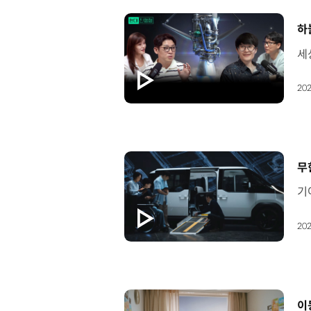
[
하
202
[
무
202
[
이