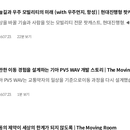
동영상]
늘길과 우주 모빌리티의 미래 (with 우주먼지, 항성) | 현대진행형 팟캐
6.07.23.
22분 보기
동영상]
한한 이동 경험을 설계하는 기아 PV5 WAV 개발 스토리 | The Movin
6.07.23.
1분 보기
동영상]
동의 제약이 세상의 한계가 되지 않도록 | The Moving Room