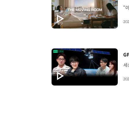
202
[
202