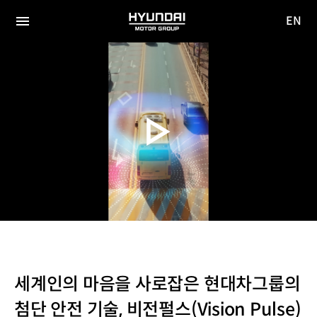
EN
HYUNDAI
영문
MOTOR
전체
사이트
메뉴
GROUP
이동
세계인의 마음을 사로잡은 현대차그룹의
첨단 안전 기술, 비전펄스(Vision Pulse)