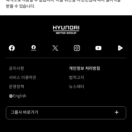
목적으로 사용할 수 없습니다. 이를 위반할 시 관련법에 따라 불이익을
받을 수 있습니다.
HYUNDAI
MOTOR
GROUP
facebook
hmg
twitter
instagram
youtube
naver
journal
tv
facebook
공지사항
개인정보 처리방침
서비스 이용약관
법적고지
운영정책
뉴스레터
English
영문 사이트로 이동
그룹사 바로가기
목록
열기