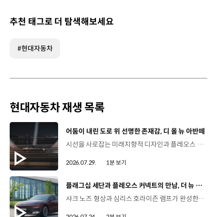
추천 태그로 더 탐색해보세요
#현대자동차
현대자동차 재생 목록
[동영상]
어둠이 내린 도로 위 선명한 존재감, 디 올 뉴 아반떼
시선을 사로잡는 미래지향적 디자인과 플레오스 커넥트로 완성한 디지털 경험까지.세단의 새로운 기준을 제시하는 디 올 뉴 아반떼를 만나보세요. *본 영상은 AI를 활용해 제작했습니다. #현대자동차 #디올뉴아반떼 #아반떼 #플레오스커넥트 #글레오AI 유튜브 쇼츠 보기
2026.07.29.
1분 보기
[동영상]
플래그십 세단과 플레오스 커넥트의 만남, 더 뉴 그랜저
샤크 노즈 형상과 심리스 호라이즌 램프가 완성한 세련된 외관플레오스 커넥트와 Gleo AI가 만드는 스마트한 운전 경험까지. 새롭게 진화한 더 뉴 그랜저를 영상으로 만나보세요. #현대자동차 #더뉴그랜저 #플레오스커넥트 #그랜저 #플래그십세단 #TheNewGrandeur #PleosConnect
2026.07.24.
2분 보기