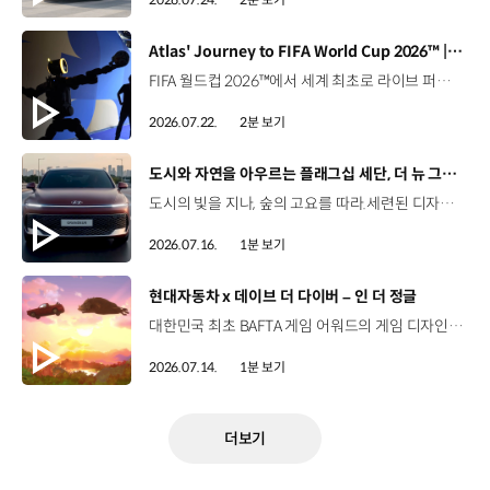
[동영상]
Atlas' Journey to FIFA World Cup 2026™ | 보스턴 다이나믹스
FIFA 월드컵 2026™에서 세계 최초로 라이브 퍼포먼스를 선보인 아틀라스.그 현장을 완성한 시니어 프로그램 매니저 세스 데이비스(Seth Davis)가 전하는 퍼포먼스의 비하인드 스토리를 만나보세요. 인터뷰 전문 보기 ▶ 자세히 보기 ▶ #현대자동차 #보스턴다이나믹스 #아틀라스 #로보틱스 #BostonDynamics #Atlas #Robotics #NextStartsNow
2026.07.22.
2분 보기
[동영상]
도시와 자연을 아우르는 플래그십 세단, 더 뉴 그랜저
도시의 빛을 지나, 숲의 고요를 따라.세련된 디자인과 정제된 주행 감각으로모든 순간을 편안하게 완성하는 더 뉴 그랜저를 만나보세요. *본 영상은 AI를 활용해 제작했습니다. #현대자동차 #더뉴그랜저 #플래그십세단 #그랜저 #플레오스커넥트
2026.07.16.
1분 보기
[동영상]
현대자동차 x 데이브 더 다이버 – 인 더 정글
대한민국 최초 BAFTA 게임 어워드의 게임 디자인 부문 수상에 빛나는‘데이브 더 다이버’의 최신 DLC에 포니 픽업이 등장합니다.데이브 더 다이버 - 인 더 정글 속 포니 픽업의 활약을 체험해 보세요. Steam, Nintendo Switch 2 Nintendo Switch, PS5 PS4, Xbox Series X|S, Epic Games Store에서 만나 볼 수 있습니다. #현대자동차 #데이브더다이버 #인더정글 #민트로켓 #게임콜라보 #포니픽업 #포니 유튜브 쇼츠 보기 >
2026.07.14.
1분 보기
더보기