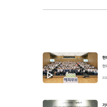
[
현
202
[
기