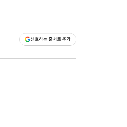
(새
선호하는 출처로 추가
창
열림)