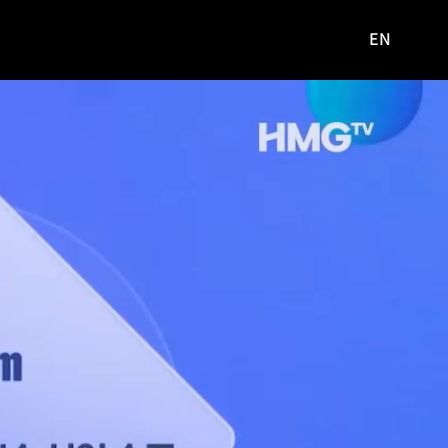
EN
영문
사이트로
이동